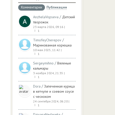
Комментарии
Публикации
/
AnzhelaVopseva
Детский
творожок
23 марта 2026, 09:16
|
1
/
TimofeyCherepov
Маринованная корюшка
10 мая 2025, 11:42
|
1
/
Sergeymihno
Вяленые
кальмары
3 ноября 2024, 21:35
|
1
/
Dora
Запеченная курица
в кетчупе и соевом соусе
с чесноком
24 сентября 2024, 06:20
|
1
/
DziyanaNedaseka