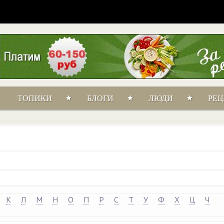
ТОПИКИ
БЛОГИ
ЛЮДИ
РЕ
К
Л
М
Н
О
П
Р
С
Т
У
Ф
Х
Ц
Ч