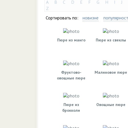
A
B
C
D
E
F
G
H
I
J
Z
Сортировать по:
новизне
популярнос
Пюре из манго
Пюре из свеклы
Фруктово-
Малиновое пюре
овощные пюре
Пюре из
Овощные пюре
брокколи