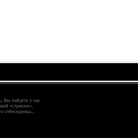
, Вы найдете у нас
ней «стряпни»,
о собеседника...