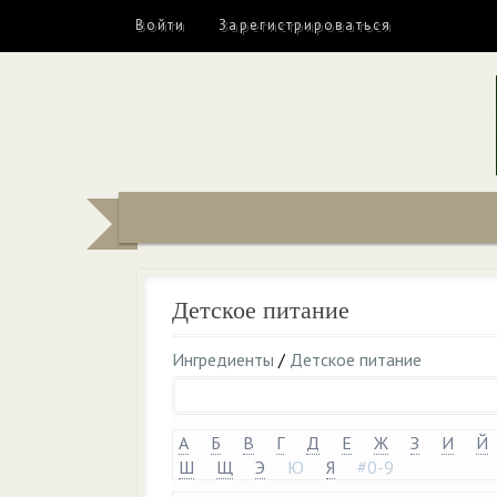
Войти
Зарегистрироваться
Детское питание
Ингредиенты
/
Детское питание
А
Б
В
Г
Д
Е
Ж
З
И
Й
Ш
Щ
Э
Ю
Я
#0-9