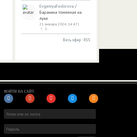
/
EvgeniyaFedorova
Баранина томленая на
луке
21 января 2024, 14:47
|
1
Весь эфир
|
RSS
ВОЙТИ НА САЙТ