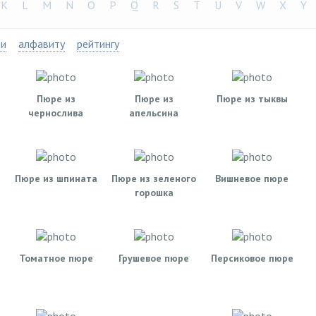
K
L
M
N
O
P
Q
R
S
T
U
V
W
X
Y
ти
алфавиту
рейтингу
Пюре из
Пюре из
Пюре из тыквы
чернослива
апельсина
Пюре из шпината
Пюре из зеленого
Вишневое пюре
горошка
Томатное пюре
Грушевое пюре
Персиковое пюре