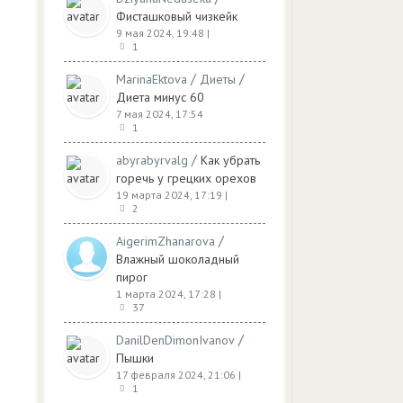
Фисташковый чизкейк
9 мая 2024, 19:48
|
1
/
/
MarinaEktova
Диеты
Диета минус 60
7 мая 2024, 17:54
1
/
abyrabyrvalg
Как убрать
горечь у грецких орехов
19 марта 2024, 17:19
|
2
/
AigerimZhanarova
Влажный шоколадный
пирог
1 марта 2024, 17:28
|
37
/
DanilDenDimonIvanov
Пышки
17 февраля 2024, 21:06
|
1