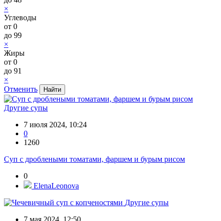
×
Углеводы
от
0
до
99
×
Жиры
от
0
до
91
×
Отменить
Другие супы
7 июля 2024, 10:24
0
1260
Суп с дроблеными томатами, фаршем и бурым рисом
0
ElenaLeonova
Другие супы
7 мая 2024, 12:50