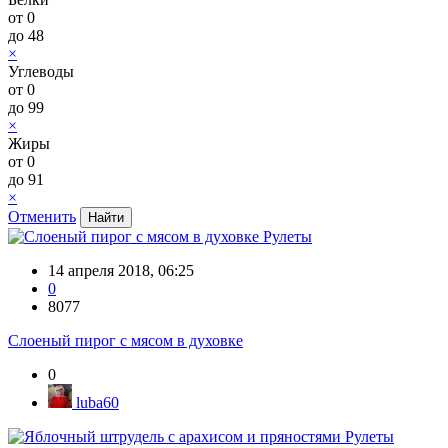
от
0
до
48
×
Углеводы
от
0
до
99
×
Жиры
от
0
до
91
×
Отменить
Рулеты
14 апреля 2018, 06:25
0
8077
Слоеный пирог с мясом в духовке
0
luba60
Рулеты