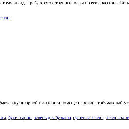
этому иногда требуются экстренные меры по его спасению. Есть 
елень
 обмотан кулинарной нитью или помещен в хлопчатобумажный ме
ока
,
букет гарни
,
зелень для бульона
,
сушеная зелень
,
зелень на з