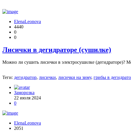
ElenaLeonova
4440
0
0
Лисички в дегидраторе (сушилке)
Можно ли сушить лисички в электросушилке (дегидраторе)? М
Теги:
дегидратор
,
лисички
,
лисички на зиму
,
грибы в дегидрато
Заморозка
22 июля 2024
0
ElenaLeonova
2051