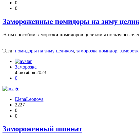
0
0
Замороженные помидоры на зиму цели
Этим способом заморозки помидоров целиком я пользуюсь очень
Теги:
помидоры на зиму целиком
,
заморозка помидор
,
заморозк
Заморозка
4 октября 2023
0
ElenaLeonova
2227
0
0
Замороженный шпинат