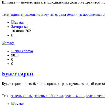
Шпинат — нежная трава, в холодильнике долго не хранится, по
Теги:
шпинат
,
зелень на зиму
,
заготовка зелени
,
замороженная з
Заморозка
10 июля 2021
0
ElenaLeonova
9814
0
0
Букет гарни
Букет гарни — это букет из пряных трав, пучок, который или
Теги:
зелень кинзы
,
зелень любистока
,
зелень микс
,
зелень чесн