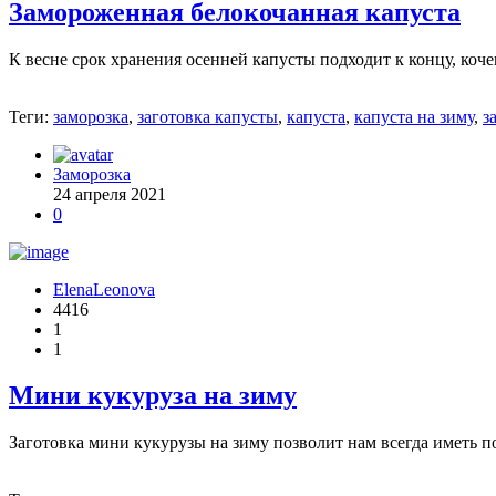
Замороженная белокочанная капуста
К весне срок хранения осенней капусты подходит к концу, коче
Теги:
заморозка
,
заготовка капусты
,
капуста
,
капуста на зиму
,
з
Заморозка
24 апреля 2021
0
ElenaLeonova
4416
1
1
Мини кукуруза на зиму
Заготовка мини кукурузы на зиму позволит нам всегда иметь 