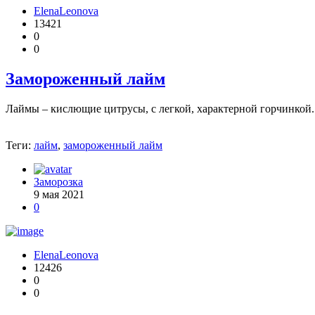
ElenaLeonova
13421
0
0
Замороженный лайм
Лаймы – кислющие цитрусы, с легкой, характерной горчинкой. 
Теги:
лайм
,
замороженный лайм
Заморозка
9 мая 2021
0
ElenaLeonova
12426
0
0