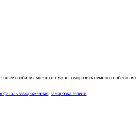
х
сезон ее изобилия можно и нужно заморозить немного побегов впр
я фасоль замороженная
,
заморозка зелени