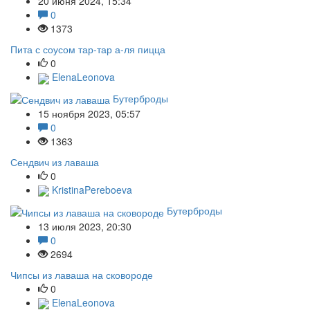
20 июня 2024, 15:34
0
1373
Пита с соусом тар-тар а-ля пицца
0
ElenaLeonova
Бутерброды
15 ноября 2023, 05:57
0
1363
Сендвич из лаваша
0
KristinaPereboeva
Бутерброды
13 июля 2023, 20:30
0
2694
Чипсы из лаваша на сковороде
0
ElenaLeonova