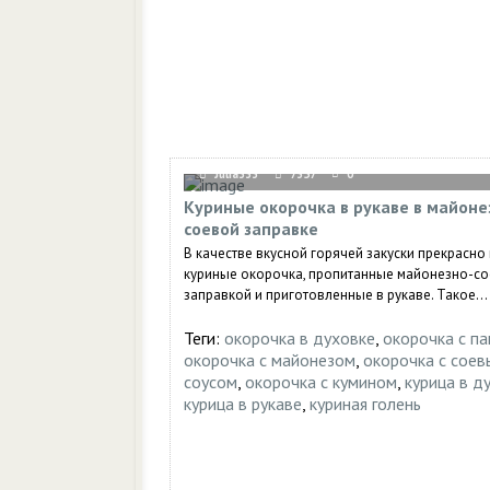
Julia333
7357
0
Куриные окорочка в рукаве в майоне
соевой заправке
В качестве вкусной горячей закуски прекрасн
куриные окорочка, пропитанные майонезно-с
заправкой и приготовленные в рукаве. Такое...
Теги:
окорочка в духовке
,
окорочка с п
окорочка с майонезом
,
окорочка с сое
соусом
,
окорочка с кумином
,
курица в д
курица в рукаве
,
куриная голень