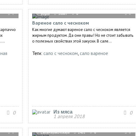
yog88
10067
0
1
0
Вареное сало с чесноком
 карпаччо
Как многие думают вареное сало с чесноком является
их
жирным продуктом. Да они правы! Но не стоит забывать
...
о полезных свойствах этой закуски. В сале...
еная
Теги:
сало с чесноком
,
сало вареное
Из мяса
0
0
1 апреля 2018
LanaMayakovskaya
2431
0
1
0