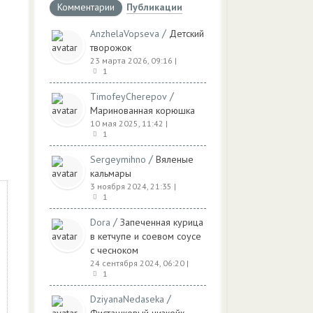
Комментарии
Публикации
/
AnzhelaVopseva
Детский
творожок
23 марта 2026, 09:16
|
1
/
TimofeyCherepov
Маринованная корюшка
10 мая 2025, 11:42
|
1
/
Sergeymihno
Вяленые
кальмары
3 ноября 2024, 21:35
|
1
/
Dora
Запеченная курица
в кетчупе и соевом соусе
с чесноком
24 сентября 2024, 06:20
|
1
/
DziyanaNedaseka