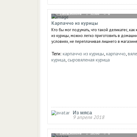
ElenaLeonova
32366
0
Карпаччо из курицы
Кто бы мог подумать, что такой деликатес, как
из курицы, можно легко приготовить в домашн
условиях, не переплачивая лишнего в магазине.
Теги:
карпаччо из курицы
,
карпаччо
,
вял
курица
,
сыровяленая курица
Из мяса
9 апреля 2018
ElenaLeonova
18390
0