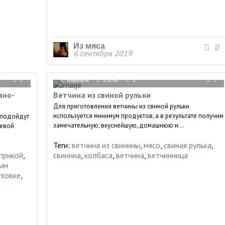
Из мяса
0
6 сентября 2019
Kulinarik
25290
1
0
1
зно-
Ветчина из свиной рульки
Для приготовления ветчины из свиной рульки
используется минимум продуктов, а в результате получим
о подойдут
замечательную, вкуснейшую, домашнюю и...
оевой
Теги:
ветчина из свинины
,
мясо
,
свиная рулька
,
априкой
,
свинина
,
колбаса
,
ветчина
,
ветчинница
вым
уховке
,