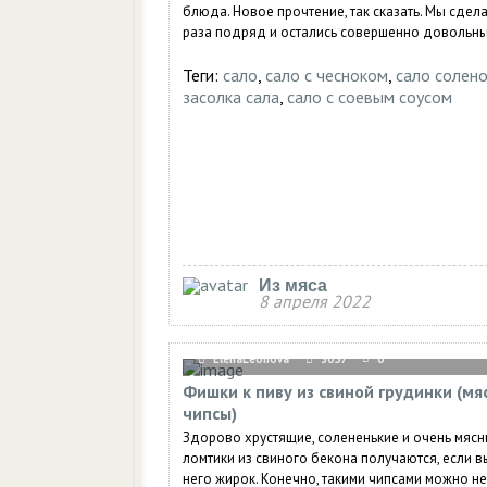
блюда. Новое прочтение, так сказать. Мы сдела
раза подряд и остались совершенно довольны.
Теги:
сало
,
сало с чесноком
,
сало солен
засолка сала
,
сало с соевым соусом
Из мяса
8 апреля 2022
ElenaLeonova
3057
0
Фишки к пиву из свиной грудинки (мя
чипсы)
Здорово хрустящие, солененькие и очень мяс
ломтики из свиного бекона получаются, если в
него жирок. Конечно, такими чипсами можно не.