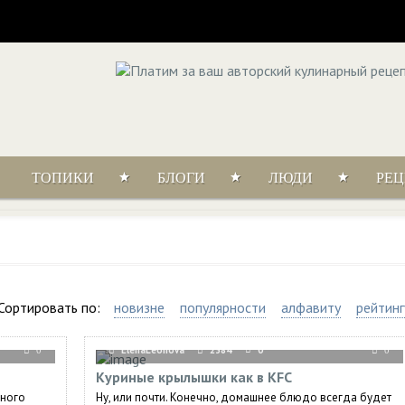
ТОПИКИ
БЛОГИ
ЛЮДИ
РЕ
Сортировать по:
новизне
популярности
алфавиту
рейтинг
ElenaLeonova
2384
0
0
0
Куриные крылышки как в KFC
нного
Ну, или почти. Конечно, домашнее блюдо всегда будет