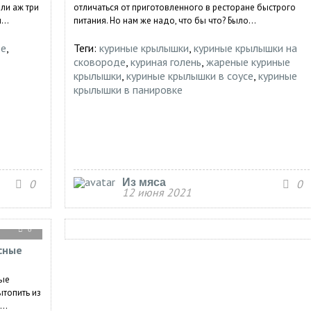
ли аж три
отличаться от приготовленного в ресторане быстрого
..
питания. Но нам же надо, что бы что? Было...
ое
,
Теги:
куриные крылышки
,
куриные крылышки на
сковороде
,
куриная голень
,
жареные куриные
крылышки
,
куриные крылышки в соусе
,
куриные
крылышки в панировке
Из мяса
0
0
12 июня 2021
0
сные
ные
ытопить из
..