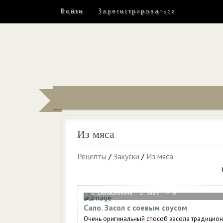
Войти
Зарегистрироваться
Из мяса
Рецепты
/
Закуски
/
Из мяса
ElenaLeonova
3829
0
Сало. Засол с соевым соусом
Очень оригинальный способ засола традицио