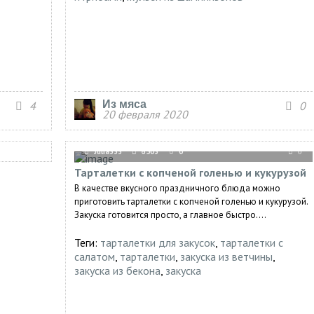
Из мяса
4
0
20 февраля 2020
Julia333
6503
0
0
Тарталетки с копченой голенью и кукурузой
В качестве вкусного праздничного блюда можно
приготовить тарталетки с копченой голенью и кукурузой.
Закуска готовится просто, а главное быстро....
Теги:
тарталетки для закусок
,
тарталетки с
салатом
,
тарталетки
,
закуска из ветчины
,
закуска из бекона
,
закуска