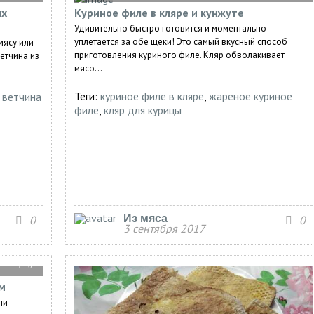
их
Куриное филе в кляре и кунжуте
Удивительно быстро готовится и моментально
уплетается за обе щеки! Это самый вкусный способ
мясу или
приготовления куриного филе. Кляр обволакивает
етчина из
мясо...
Теги:
куриное филе в кляре
,
жареное куриное
,
ветчина
филе
,
кляр для курицы
Из мяса
0
0
3 сентября 2017
0
м
ли