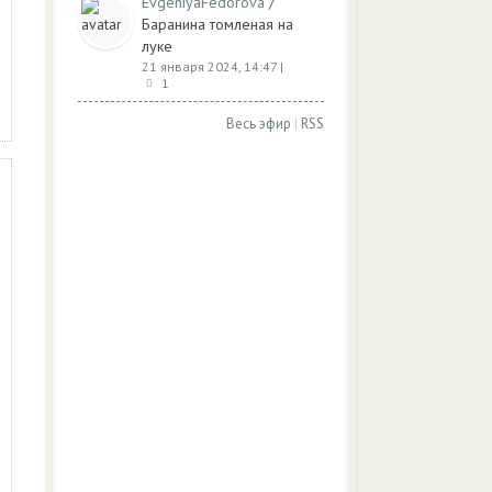
/
EvgeniyaFedorova
Баранина томленая на
луке
21 января 2024, 14:47
|
1
Весь эфир
|
RSS