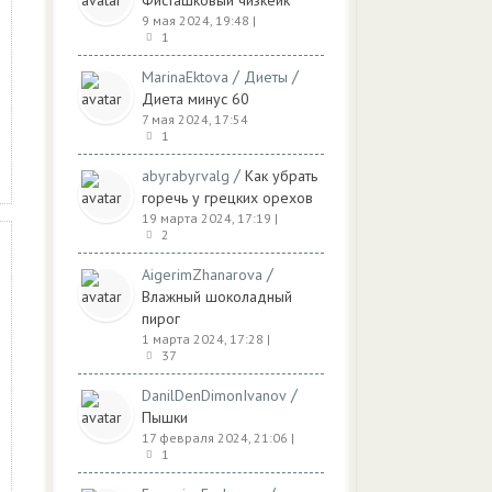
Фисташковый чизкейк
9 мая 2024, 19:48
|
1
/
/
MarinaEktova
Диеты
Диета минус 60
7 мая 2024, 17:54
1
/
abyrabyrvalg
Как убрать
горечь у грецких орехов
19 марта 2024, 17:19
|
2
/
AigerimZhanarova
Влажный шоколадный
пирог
1 марта 2024, 17:28
|
37
/
DanilDenDimonIvanov
Пышки
17 февраля 2024, 21:06
|
1