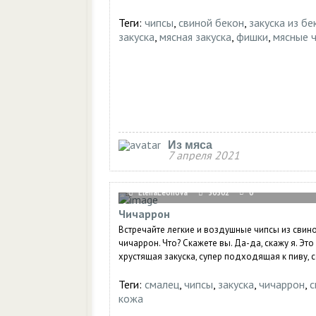
Теги:
чипсы
,
свиной бекон
,
закуска из бе
закуска
,
мясная закуска
,
фишки
,
мясные 
Из мяса
7 апреля 2021
ElenaLeonova
30302
0
Чичаррон
Встречайте легкие и воздушные чипсы из свин
чичаррон. Что? Скажете вы. Да-да, скажу я. Это
хрустящая закуска, супер подходящая к пиву, со
Теги:
смалец
,
чипсы
,
закуска
,
чичаррон
,
с
кожа