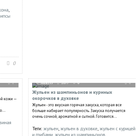
кона
,
чипсы
0
Julia333
2077
0
1
0
Жульен из шампиньонов и куриных
окорочков в духовке
ой кожи —
Жульен - это вкусная горячая закуска, которая все
...
больше набирает популярность. Закуска получается
очень сочной, ароматной и сытной. Готовится...
виная
Теги:
жульен
,
жульен в духовке
,
жульен с курицей
и грибами
,
жульен из шампиньонов