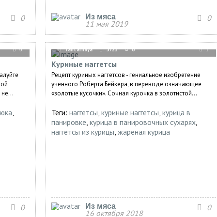
Из мяса
0
0
11 мая 2019
Yantarnaya
5723
0
0
1
Куриные наггетсы
алуйте
Рецепт куриных наггетсов - гениальное изобретение
ной
ученного Роберта Бейкера, в переводе означающее
не...
«золотые кусочки». Сочная курочка в золотистой...
дюка
,
Теги:
наггетсы
,
куриные наггетсы
,
курица в
панировке
,
курица в панировочных сухарях
,
наггетсы из курицы
,
жареная курица
Из мяса
0
0
16 октября 2018