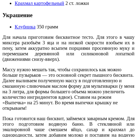
Крахмал картофельный
2 ст. ложки
Украшение
Клубника
350 грамм
Для начала приготовим бисквитное тесто. Для этого в чашу
миксера разобьём 3 яца и на низкой скорости взобьем их в
пену, затем аккуратно всыпем порциями просеянную муку и
перемешаем деревянной или силиконовой лопаткой
(движениями снизу-вверх).
Массу нужно мешать так, чтобы сохранилось как можно
больше пузырьков — это основной секрет пышного бисквита.
Далее выливаем полученную массу в подготовленную и
смазанную сливочным маслом форму для мультиварки (у меня
на 3 литра, для формы большего объема можно увеличить
количество ингридиентов вдвое). Ставим на режим
«Выпечка» на 25 минут. Во время выпечки крышку не
открываем!
Пока готовится наш бисквит, займемся заварным кремом. Для
этого подготовим водяную баню. В стеклянной или
эмалировной чаше смешаем яйцо, сахар и крахмал до
однородности, затем добавим молоко и поставим на водную