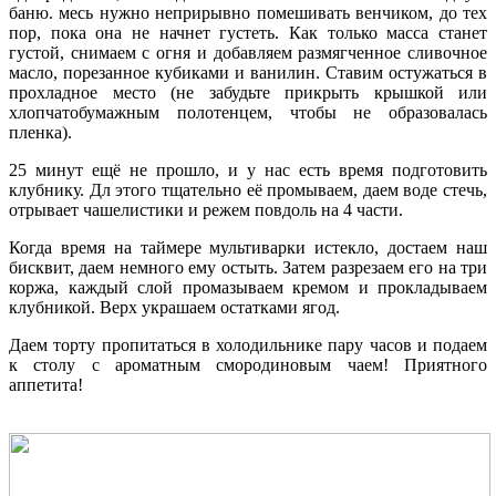
баню. месь нужно неприрывно помешивать венчиком, до тех
пор, пока она не начнет густеть. Как только масса станет
густой, снимаем с огня и добавляем размягченное сливочное
масло, порезанное кубиками и ванилин. Ставим остужаться в
прохладное место (не забудьте прикрыть крышкой или
хлопчатобумажным полотенцем, чтобы не образовалась
пленка).
25 минут ещё не прошло, и у нас есть время подготовить
клубнику. Дл этого тщательно её промываем, даем воде стечь,
отрывает чашелистики и режем повдоль на 4 части.
Когда время на таймере мультиварки истекло, достаем наш
бисквит, даем немного ему остыть. Затем разрезаем его на три
коржа, каждый слой промазываем кремом и прокладываем
клубникой. Верх украшаем остатками ягод.
Даем торту пропитаться в холодильнике пару часов и подаем
к столу с ароматным смородиновым чаем! Приятного
аппетита!