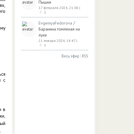
Пышки
ях,
17 февраля 2024, 21:06
|
его
1
/
EvgeniyaFedorova
ому
Баранина томленая на
луке
21 января 2024, 14:47
|
1
Весь эфир
|
RSS
ься
я с
н в
ки,
ный
.