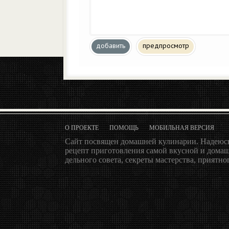
добавить
предпросмотр
О ПРОЕКТЕ
ПОМОЩЬ
МОБИЛЬНАЯ ВЕРСИЯ
Сайт посвящен домашней кулинарии. Надеюсь
рецепт приготовления самой вкусной и домаш
дельного совета, секреты мастерства, приятног