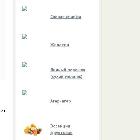
Соевая спаржа
Желатин
Яичный порошок
(сухой меланж)
Агар-агар
яет
Эссенция
фруктовая