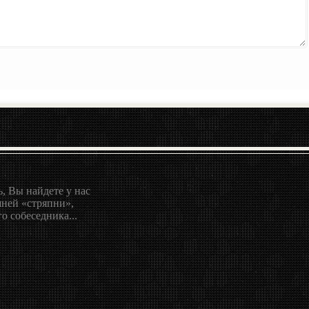
, Вы найдете у нас
ней «стряпни»,
о собеседника...