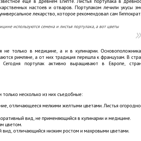
звестное еще в древнем Египте. Листья портулака в древно
карственных настоев и отваров. Портулаком лечили укусы зм
универсальное лекарство, которое рекомендовал сам Гиппократ
цине используются семена и листья портулака, а вот цветы
я не только в медицине, а и в кулинарии. Основоположник
аются римляне, а от них традиция перешла к французам. В стр
. Сегодня портулак активно выращивают в Европе, стра
 только несколько из них съедобные:
ние, отличающееся мелкими желтыми цветами. Листья огородно
оративный вид, не применяющийся в кулинарии и медицине.
ым цветом.
 вид, отличающийся низким ростом и махровыми цветами.