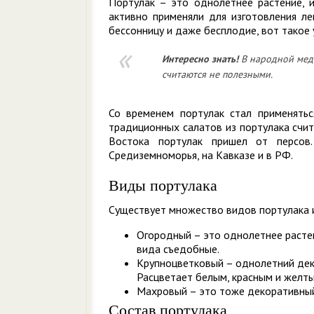
Портулак – это однолетнее растение, и
активно применяли для изготовления ле
бессонницу и даже бесплодие, вот такое 
Интересно знать!
В народной меди
считаются не полезными.
Со временем портулак стал применятьс
традиционных салатов из портулака счит
Востока портулак пришел от персов
Средиземноморья, на Кавказе и в РФ.
Виды портулака
Существует множество видов портулака и
Огородный – это однолетнее расте
вида съедобные.
Крупноцветковый – однолетний дек
Расцветает белым, красным и желт
Махровый – это тоже декоративный
Состав портулака