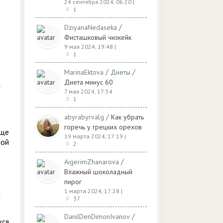
24 сентября 2024, 06:20
|
1
/
DziyanaNedaseka
Фисташковый чизкейк
9 мая 2024, 19:48
|
1
/
/
MarinaEktova
Диеты
Диета минус 60
7 мая 2024, 17:54
1
/
abyrabyrvalg
Как убрать
горечь у грецких орехов
Еще
19 марта 2024, 17:19
|
ной
2
/
AigerimZhanarova
Влажный шоколадный
пирог
1 марта 2024, 17:28
|
37
/
DanilDenDimonIvanov
хся