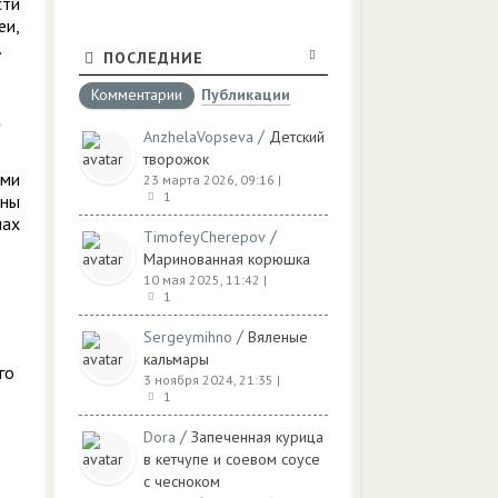
сти
еи,
.
ПОСЛЕДНИЕ
Комментарии
Публикации
/
AnzhelaVopseva
Детский
творожок
ами
23 марта 2026, 09:16
|
1
аны
нах
/
TimofeyCherepov
Маринованная корюшка
10 мая 2025, 11:42
|
1
/
Sergeymihno
Вяленые
кальмары
го
3 ноября 2024, 21:35
|
1
/
Dora
Запеченная курица
в кетчупе и соевом соусе
с чесноком