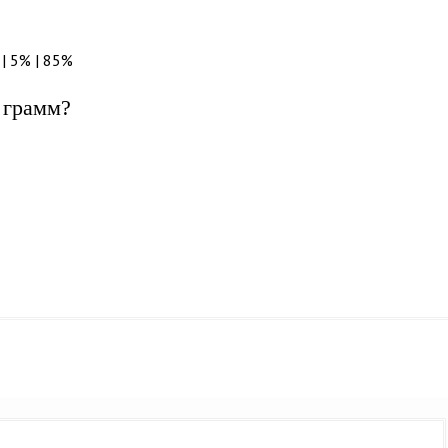
| 5% | 85%
 грамм?