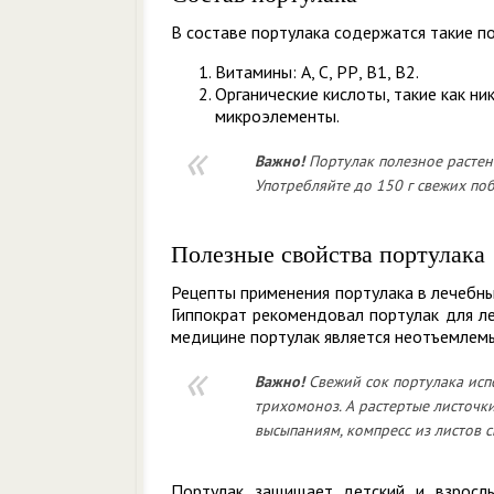
В составе портулака содержатся такие п
Витамины: А, С, РР, В1, В2.
Органические кислоты, такие как ни
микроэлементы.
Важно!
Портулак полезное растен
Употребляйте до 150 г свежих поб
Полезные свойства портулака
Рецепты применения портулака в лечебны
Гиппократ рекомендовал портулак для ле
медицине портулак является неотъемлемы
Важно!
Свежий сок портулака исп
трихомоноз. А растертые листоч
высыпаниям, компресс из листов с
Портулак защищает детский и взрослы