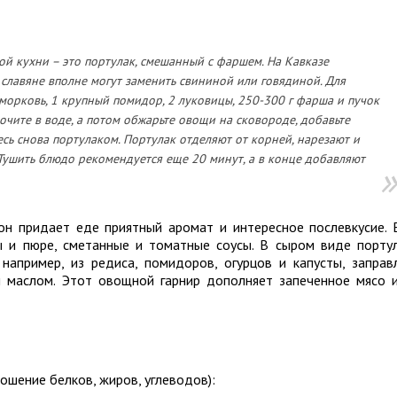
ой кухни – это портулак, смешанный с фаршем. На Кавказе
славяне вполне могут заменить свининой или говядиной. Для
морковь, 1 крупный помидор, 2 луковицы, 250-300 г фарша и пучок
очите в воде, а потом обжарьте овощи на сковороде, добавьте
сь снова портулаком. Портулак отделяют от корней, нарезают и
Тушить блюдо рекомендуется еще 20 минут, а в конце добавляют
он придает еде приятный аромат и интересное послевкусие. 
ы и пюре, сметанные и томатные соусы. В сыром виде порту
апример, из редиса, помидоров, огурцов и капусты, заправ
 маслом. Этот овощной гарнир дополняет запеченное мясо 
ошение белков, жиров, углеводов):