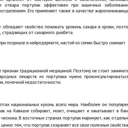
ве отвара портулак эффективен при кишечных заболевани
оотделением. Его применяют также в качестве жаропонижающ
е обладают свойство понижать уровень сахара в крови, поэт
, страдающих от сахарного диабета.
при псориазе и нейродермите, настой из семян быстро снимает
не признан традиционной медициной. Поэтому не стоит занимат
ародных лекарств из портулака нужно проконсультироватьс
ии, почечной недостаточности.
птах национальных кухонь всего мира. Наиболее он популяре
ак на Кавказе собирают, моют, очищают и закатывают в бан
и чеснока. В восточных странах портулак маринуют, как отдель
 ценно тем, что портулак сохраняет все свои полезные свойства