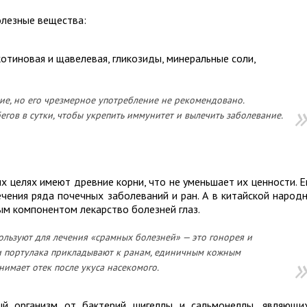
олезные вещества:
котиновая и щавелевая, гликозиды, минеральные соли,
ие, но его чрезмерное употребление не рекомендовано.
егов в сутки, чтобы укрепить иммунитет и вылечить заболевание.
х целях имеют древние корни, что не уменьшает их ценности. 
чения ряда почечных заболеваний и ран. А в китайской народ
м компонентом лекарство болезней глаз.
ользуют для лечения «срамных болезней» — это гонорея и
ки портулака прикладывают к ранам, единичным кожным
нимает отек после укуса насекомого.
й организм от бактерий шигеллы и сальмонеллы, являющи