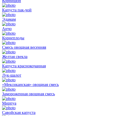
Корнишон
Капуста пак-чой
Эдамам
Анчо
Корнеплоды
Смесь овощная весенняя
Желтая свекла
Капуста краснокочанная
Лук-шалот
«Мексиканская» овощная смесь
Замороженная овощная смесь
Мирпуа
Савойская капуста