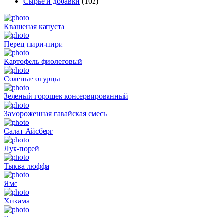
Сырье и добавки
(102)
Квашеная капуста
Перец пири-пири
Картофель фиолетовый
Соленые огурцы
Зеленый горошек консервированный
Замороженная гавайская смесь
Салат Айсберг
Лук-порей
Тыква люффа
Ямс
Хикама