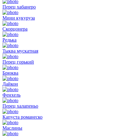
Перец хабанеро
Мини кукуруза
Скорцонера
Редька
Тыква мускатная
Перец горький
Брюква
Дайкон
Фенхель
Перец халапеньо
Капуста романеско
Маслины