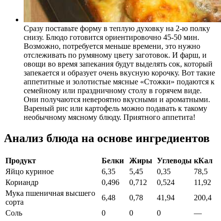
Сразу поставьте форму в теплую духовку на 2-ю полку
снизу. Блюдо готовится ориентировочно 45-50 мин.
Возможно, потребуется меньше времени, это нужно
отслеживать по румяному цвету заготовок. И фарш, и
овощи во время запекания будут выделять сок, который
запекается и образует очень вкусную корочку. Вот такие
аппетитные и золотистые мясные «Стожки» подаются к
семейному или праздничному столу в горячем виде.
Они получаются невероятно вкусными и ароматными.
Вареный рис или картофель можно подавать к такому
необычному мясному блюду. Приятного аппетита!
Анализ блюда на основе ингредиентов
Продукт
Белки
Жиры
Углеводы
кКал
Яйцо куриное
6,35
5,45
0,35
78,5
Кориандр
0,496
0,712
0,524
11,92
Мука пшеничная высшего
6,48
0,78
41,94
200,4
сорта
Соль
0
0
0
—