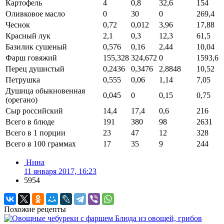
Картофель
4
0,8
32,6
154
Оливковое масло
0
30
0
269,4
Чеснок
0,72
0,012
3,96
17,88
Красный лук
2,1
0,3
12,3
61,5
Базилик сушеный
0,576
0,16
2,44
10,04
Фарш говяжий
155,328
324,672
0
1593,6
Перец душистый
0,2436
0,3476
2,8848
10,52
Петрушка
0,555
0,06
1,14
7,05
Душица обыкновенная
0,045
0
0,15
0,75
(орегано)
Сыр российский
14,4
17,4
0,6
216
Всего в блюде
191
380
98
2631
Всего в 1 порции
23
47
12
328
Всего в 100 граммах
17
35
9
244
Нина
11 января 2017, 16:23
5954
Похожие рецепты
Блюда из овощей, грибов