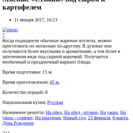
картофелем
11 января 2017, 16:23
7
Когда поднадоели обычные жареные котлеты, можно
приготовить их несколько по-другому. В духовке они
получаются более вкусными и ароматными, а тем более в
запеченном виде под сырной корочкой. Получается
необычный и праздничный вариант блюда.
Время подготовки:
15 м.
Время приготовления:
45 м.
Количество порций:
8
Национальная кухня:
Русская
Назначение рецепта:
На обед
,
На обед - второе
,
На ужин
,
На
ужин - горячее
,
На праздник
,
Новый год
,
23 февраля
,
8 марта
,
День Рождение