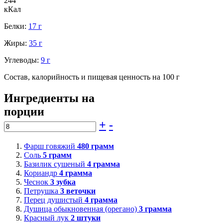
244
кКал
Белки:
17 г
Жиры:
35 г
Углеводы:
9 г
Состав, калорийность и пищевая ценность на 100 г
Ингредиенты на
порции
+
-
Фарш говяжий
480
грамм
Соль
5
грамм
Базилик сушеный
4
грамма
Кориандр
4
грамма
Чеснок
3
зубка
Петрушка
3
веточки
Перец душистый
4
грамма
Душица обыкновенная (орегано)
3
грамма
Красный лук
2
штуки