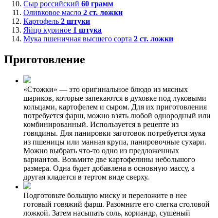
Сыр российский
60
грамм
Оливковое масло
2
ст. ложки
Картофель
2
штуки
Яйцо куриное
1
штука
Мука пшеничная высшего сорта
2
ст. ложки
Приготовление
«Стожки» — это оригинальное блюдо из мясных
шариков, которые запекаются в духовке под луковыми
кольцами, картофелем и сыром. Для их приготовления
потребуется фарш, можно взять любой однородный или
комбинированный. Используется в рецепте из
говядины. Для панировки заготовок потребуется мука
из пшеницы или манная крупа, панировочные сухари.
Можно выбрать что-то одно из предложенных
вариантов. Возьмите две картофелины небольшого
размера. Одна будет добавлена в основную массу, а
другая кладется в тертом виде сверху.
Подготовьте большую миску и переложите в нее
готовый говяжий фарш. Разомните его слегка столовой
ложкой. Затем насыпать соль, кориандр, сушеный