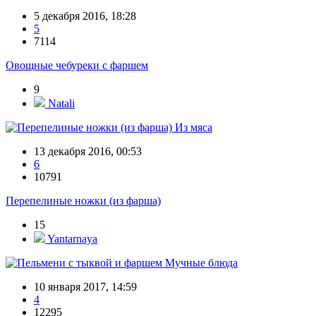
5 декабря 2016, 18:28
5
7114
Овощные чебуреки с фаршем
9
Natali
Из мяса
13 декабря 2016, 00:53
6
10791
Перепелиные ножки (из фарша)
15
Yantarnaya
Мучные блюда
10 января 2017, 14:59
4
12295