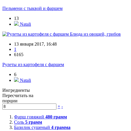
Пельмени с тыквой и фаршем
13
Natali
Блюда из овощей, грибов
13 января 2017, 16:48
1
6165
Рулеты из картофеля с фаршем
6
Natali
Ингредиенты
Пересчитать на
порции
+
-
Фарш говяжий
480
грамм
Соль
5
грамм
Базилик сушеный
4
грамма