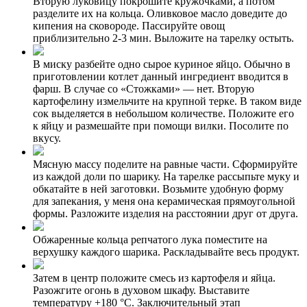
Вторую луковицу покрошите кружочками, а потом
разделите их на кольца. Оливковое масло доведите до
кипения на сковороде. Пассируйте овощ
приблизительно 2-3 мин. Выложите на тарелку остыть.
В миску разбейте одно сырое куриное яйцо. Обычно в
приготовлении котлет данный ингредиент вводится в
фарш. В случае со «Стожками» — нет. Вторую
картофелину измельчите на крупной терке. В таком виде
сок выделяется в небольшом количестве. Положите его
к яйцу и размешайте при помощи вилки. Посолите по
вкусу.
Мясную массу поделите на равные части. Сформируйте
из каждой доли по шарику. На тарелке рассыпьте муку и
обкатайте в ней заготовки. Возьмите удобную форму
для запекания, у меня она керамическая прямоугольной
формы. Разложите изделия на расстоянии друг от друга.
Обжаренные кольца репчатого лука поместите на
верхушку каждого шарика. Раскладывайте весь продукт.
Затем в центр положите смесь из картофеля и яйца.
Разожгите огонь в духовом шкафу. Выставите
температуру +180 °С. Заключительный этап