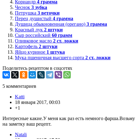
Кориандр
4
грамма
Чеснок
3
зубка
Петрушка
3
веточки
Перец душистый
4
грамма
Душица обыкновенная (орегано)
3
грамма
Красный лук
2
штуки
Сыр российский
60
грамм
Оливковое масло
2
ст. ложки
Картофель
2
штуки
Яйцо куриное
1
штука
Мука пшеничная высшего сорта
2
ст. ложки
Поделитесь рецептом в соцсетях
5
комментариев
Katti
18 января 2017, 00:03
+1
Интересные какие.У меня как раз есть немного фарша.Возьму
на заметку ваш рецепт.
Natali