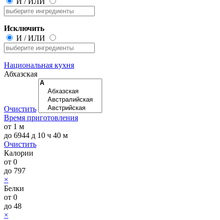
И
/
ИЛИ
Исключить
И
/
ИЛИ
Национальная кухня
Абхазская
Очистить
Время приготовления
от
1 м
до
6944 д 10 ч 40 м
Очистить
Калории
от
0
до
797
×
Белки
от
0
до
48
×