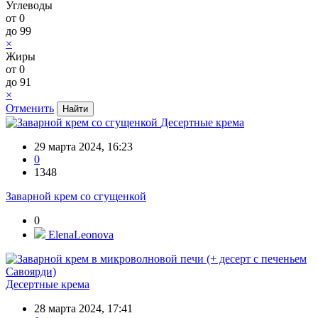
Углеводы
от
0
до
99
×
Жиры
от
0
до
91
×
Отменить
Десертные крема
29 марта 2024, 16:23
0
1348
Заварной крем со сгущенкой
0
ElenaLeonova
Десертные крема
28 марта 2024, 17:41