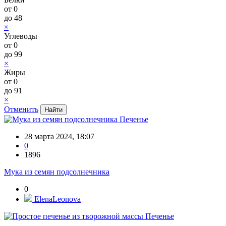
от
0
до
48
×
Углеводы
от
0
до
99
×
Жиры
от
0
до
91
×
Отменить
Печенье
28 марта 2024, 18:07
0
1896
Мука из семян подсолнечника
0
ElenaLeonova
Печенье