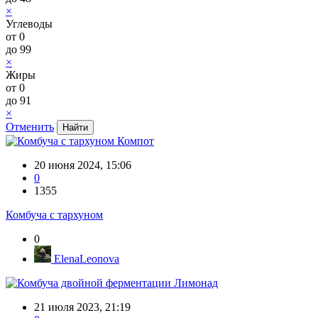
×
Углеводы
от
0
до
99
×
Жиры
от
0
до
91
×
Отменить
Компот
20 июня 2024, 15:06
0
1355
Комбуча с тархуном
0
ElenaLeonova
Лимонад
21 июля 2023, 21:19