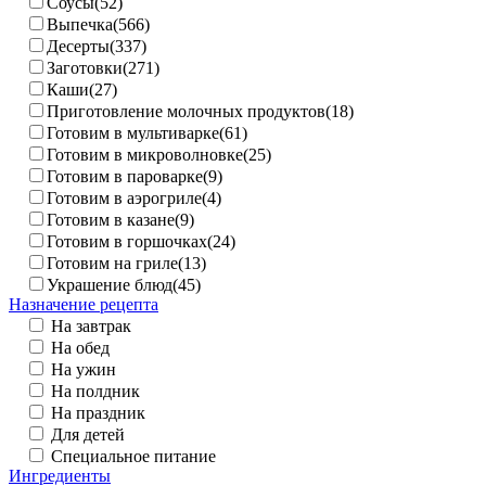
Соусы(52)
Выпечка(566)
Десерты(337)
Заготовки(271)
Каши(27)
Приготовление молочных продуктов(18)
Готовим в мультиварке(61)
Готовим в микроволновке(25)
Готовим в пароварке(9)
Готовим в аэрогриле(4)
Готовим в казане(9)
Готовим в горшочках(24)
Готовим на гриле(13)
Украшение блюд(45)
Назначение рецепта
На завтрак
На обед
На ужин
На полдник
На праздник
Для детей
Специальное питание
Ингредиенты