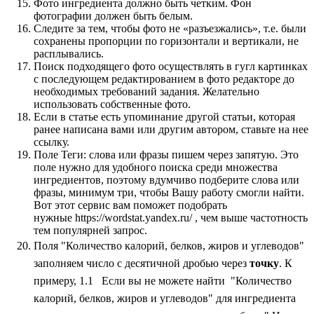
Фото ингредиента должно быть четким. Фон
фотографии должен быть белым.
Следите за тем, чтобы фото не «разъезжались», т.е. были
сохранены пропорции по горизонтали и вертикали, не
расплывались.
Поиск подходящего фото осуществлять в гугл картинках
с последующем редактированием в фото редакторе до
необходимых требований задания. Желательно
использовать собственные фото.
Если в статье есть упоминание другой статьи, которая
ранее написана вами или другим автором, ставьте на нее
ссылку.
Поле Теги: слова или фразы пишем через запятую. Это
поле нужно для удобного поиска среди множества
ингредиентов, поэтому вдумчиво подберите слова или
фразы, минимум три, чтобы Вашу работу смогли найти.
Вот этот сервис вам поможет подобрать
нужные https://wordstat.yandex.ru/ , чем выше частотность
тем популярней запрос.
Поля "Количество калорий, белков, жиров и углеводов"
заполняем число с десятичной дробью через
точку
. К
примеру, 1.1 Если вы не можете найти "Количество
калорий, белков, жиров и углеводов" для ингредиента