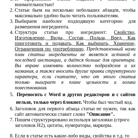
внимательностью!
Статьи бьем на несколько небольших абзацев, чтобы
максимально удобно было читать пользователям.
Выбираем наиболее подходяшую категорию для
размешения ингредиента.
Структура статьи про ингредиент:
Свойство,
Изготовление, Виды, Состав, Польза, Вред, Как
приготовить и подавать, Как выбирать, Хранение,
Ограничения по употреблению
.
Представленный нами
план статьи ингредиенты не является истиной в
последней инстанции, а даётся больше для ориентира.
Вы вправе изменять количество подразделов и их
названия, а также вносить другие правки структурного
характера, если считаете, что от этого статья
только выиграет в плане цельности и логики
повествования.
Переносить с Word и других редакторов и с сайтов
нельзя, только через блокнот.
Чтобы был чистый код.
Заголовок для первого абзаца статьи не нужен, так как
сайт автоматически ставит слово
"Описание".
Пишем структурировано используя заголовки (строго
заголовок Н2), цитаты, нумераторы, маркеры.
Если в статье есть какие-либо виды, свойства и т.д. то