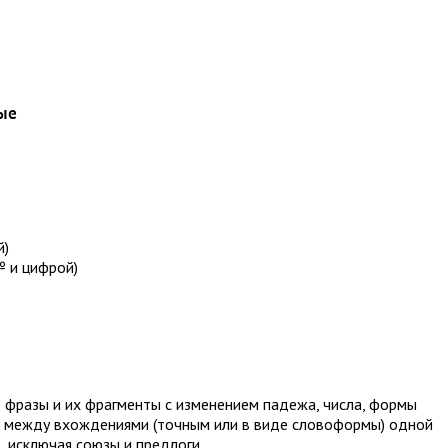
ые
й)
 и цифрой)
 фразы и их фрагменты с изменением падежа, числа, формы
яние между вхождениями (точным или в виде словоформы) одной
, исключая союзы и предлоги.