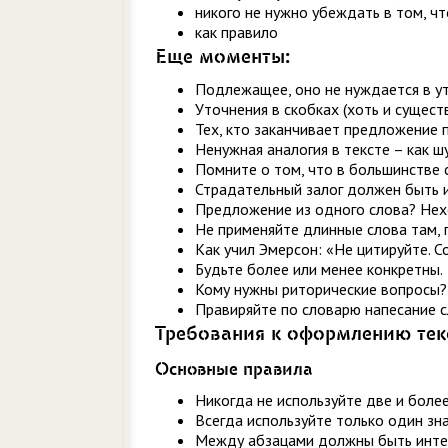
никого не нужно убеждать в том, чт
как правило
Еще моменты:
Подлежащее, оно не нуждается в у
Уточнения в скобках (хоть и сущес
Тех, кто заканчивает предложение 
Ненужная аналогия в тексте – как шу
Помните о том, что в большинстве 
Страдательный залог должен быть и
Предложение из одного слова? Не
Не применяйте длинные слова там,
Как учил Эмерсон: «Не цитируйте. 
Будьте более или менее конкретны.
Кому нужны риторические вопросы?
Правиряйте по словарю напесание с
Требования к оформлению текс
Основные правила
Никогда не используйте две и боле
Всегда используйте только один зн
Между абзацами должны быть интер