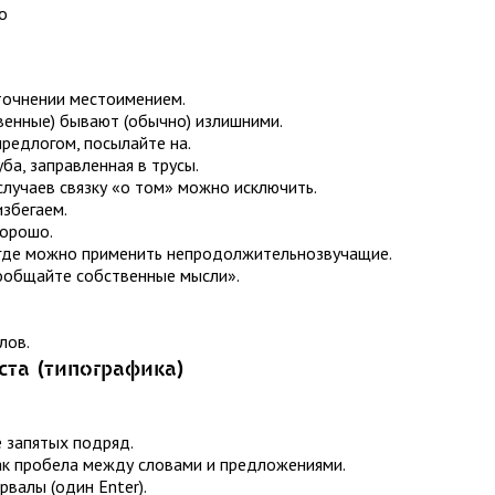
о
точнении местоимением.
твенные) бывают (обычно) излишними.
предлогом, посылайте на.
ба, заправленная в трусы.
случаев связку «о том» можно исключить.
збегаем.
хорошо.
 где можно применить непродолжительнозвучащие.
Сообщайте собственные мысли».
лов.
та (типографика)
е запятых подряд.
ак пробела между словами и предложениями.
валы (один Enter).