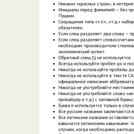
Никаких «красных строк», в интерне
Инициалы перед фамилией — без пр
Пушкин.
Сокращения типа «т.п.», «т.д.» наб
обязателен.
Если слеш разделяет два слова — пр
Если слеш разделяет словосочетани
необходим: производители стеклов
экономический аспект.
Обратный слеш (\) не используется.
Всегда используйте пробел до и пос
Никогда не используйте пробелы до
Никогда не используйте в тексте CA
официальное написание аббревиатуры
Никогда не употребляйте местоимен
Никогда не употребляйте слово «ин
провайдер и т.д.) с заглавной букв
Буква ё используется только в случа
Все русские названия заключаются в 
Все латинские названия оставляются
кавычатся латинскими кавычками-“л
случаях, когда необходимо распод