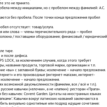
те это не принято.
обела между инициалами, но с пробелом между фамилией: А.С.
ираются без пробела. После точки конца предложения пробел
обел отсутствует: товар/услуга.
я или слова — члены перечислительного ряда — пробел
олокна / поставщики оборудования; финансовый / юридический
ле тире.
 и после дефиса.
PS LOCK, за исключением случаев, когда этого требует
, названия продукта, торговой марки, организации и т.п.
ие «вы» с заглавной буквы; исключение – начало предложения.
тернет» и его производные (интернет-магазин, интернет-
ы; исключение – начало предложения.
ях возможной двусмысленности (фамилии, все / всё и т.п.).
русские кавычки («елочки», а не «лапки»): ресторан «Прага».
 без кавычек: Covent Garden. Цитаты на иностранных языках
апками”. Кавычки вокруг латинских названий заключаются в
обить визуально однотипные или подряд идущие сочетания: