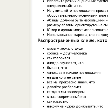
Избегайте резких оценочных сужден
«несравнимый» и т.п.
Не утяжеляйте предложения прида
оборотами, многочисленными тире 
Абзацы должны быть небольшими – 
размеру абзацы, ориентируясь на с
Юмор и ирония могут использоваться
Использование жаргона, сленга допу
Распространенные клише, кото
глаза — зеркало души
собака — друг человека
как говорится
иногда случается, что
бывает, что
«иногда» в начале предложения
ни для кого не секрет
все мы прекрасно знаем, что
давайте разберемся
сегодня мы поговорим
в наш современный век
как известно
никому не нужно доказывать, что