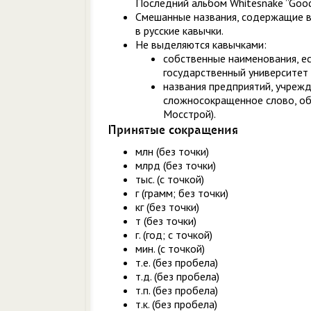
Последний альбом Whitesnake ”Good 
Смешанные названия, содержащие в 
в русские кавычки.
Не выделяются кавычками:
собственные наименования, е
государственный университет 
названия предприятий, учрежд
сложносокращенное слово, об
Мосстрой).
Принятые сокращения
млн (без точки)
млрд (без точки)
тыс. (с точкой)
г (грамм; без точки)
кг (без точки)
т (без точки)
г. (год; с точкой)
мин. (с точкой)
т.е. (без пробела)
т.д. (без пробела)
т.п. (без пробела)
т.к. (без пробела)