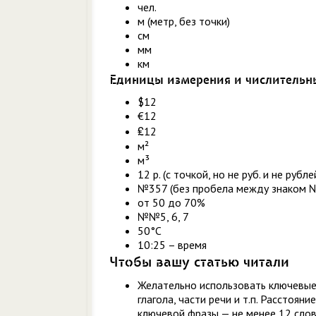
чел.
м (метр, без точки)
см
мм
км
Единицы измерения и числительн
$12
€12
₤12
м²
м³
12 р. (с точкой, но не руб. и не рубле
№357 (без пробела между знаком №
от 50 до 70%
№№5, 6, 7
50°C
10:25 – время
Чтобы вашу статью читали
Желательно использовать ключевые
глагола, части речи и т.п. Рассто
ключевой фразы — не менее 12 слов