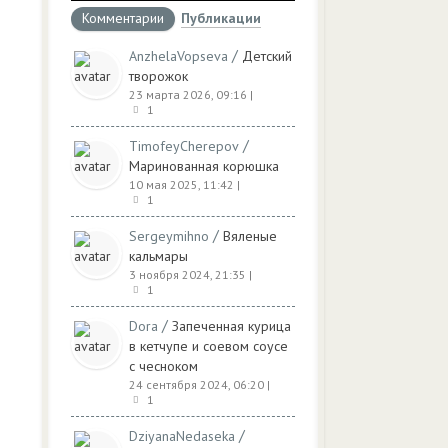
Комментарии
Публикации
/
AnzhelaVopseva
Детский
творожок
23 марта 2026, 09:16
|
1
/
TimofeyCherepov
Маринованная корюшка
10 мая 2025, 11:42
|
1
/
Sergeymihno
Вяленые
кальмары
3 ноября 2024, 21:35
|
1
/
Dora
Запеченная курица
в кетчупе и соевом соусе
с чесноком
24 сентября 2024, 06:20
|
1
/
DziyanaNedaseka