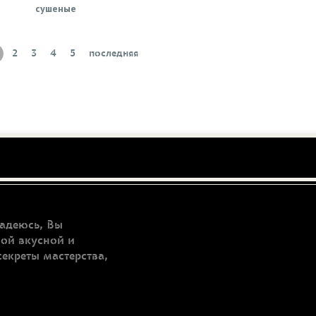
сушеные
2
3
4
5
последняя
адеюсь, Вы
мой вкусной и
секреты мастерства,