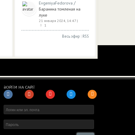
/
EvgeniyaFedorova
Баранина томленая на
луке
21 января 2024, 14:47
|
1
Весь эфир
|
RSS
ВОЙТИ НА САЙТ