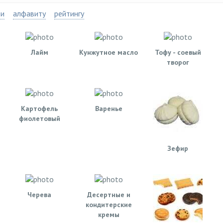
ти
алфавиту
рейтингу
Лайм
Кунжутное масло
Тофу - соевый
творог
Картофель
Варенье
фиолетовый
Зефир
Черева
Десертные и
кондитерские
кремы