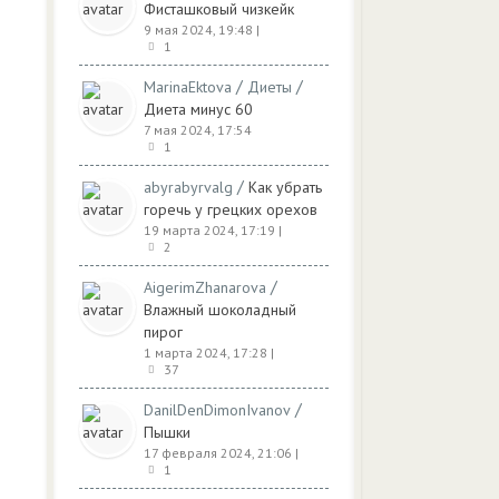
Фисташковый чизкейк
9 мая 2024, 19:48
|
1
/
/
MarinaEktova
Диеты
Диета минус 60
7 мая 2024, 17:54
1
/
abyrabyrvalg
Как убрать
горечь у грецких орехов
19 марта 2024, 17:19
|
2
/
AigerimZhanarova
Влажный шоколадный
пирог
1 марта 2024, 17:28
|
37
/
DanilDenDimonIvanov
Пышки
17 февраля 2024, 21:06
|
1