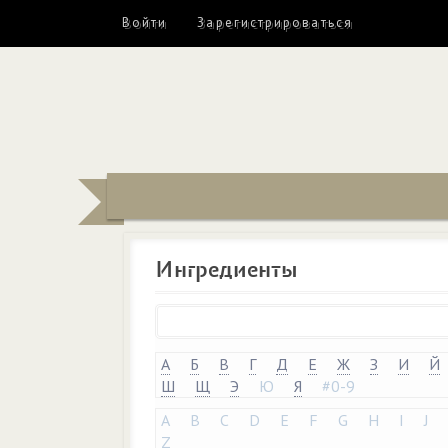
Войти
Зарегистрироваться
Ингредиенты
А
Б
В
Г
Д
Е
Ж
З
И
Й
Ш
Щ
Э
Ю
Я
#0-9
A
B
C
D
E
F
G
H
I
J
Z