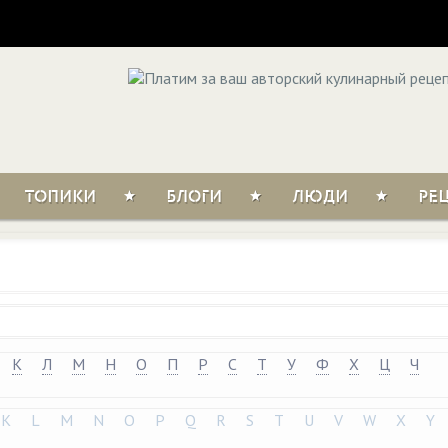
ТОПИКИ
БЛОГИ
ЛЮДИ
РЕ
К
Л
М
Н
О
П
Р
С
Т
У
Ф
Х
Ц
Ч
K
L
M
N
O
P
Q
R
S
T
U
V
W
X
Y