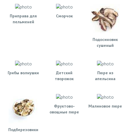
Приправа для
Сморчок
пельменей
Подосиновик
сушеный
Грибы волнушки
Детский
Пюре из
творожок
апельсина
Фруктово-
Малиновое пюре
овощные пюре
Подберезовики