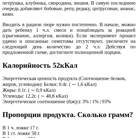
петрушка, клубника, смородина, вишня. В самую последнюю
очередь добавляют бобовые, репу, редьку, цитрусовые, ананас,
киви.
Вводить в рацион пюре нужно постепенно. В начале, можно
дать ребенку 1 ч.л. смеси и понаблюдать за реакцией
(срыгивание, аллергия, колики). Если эксперимент прошел
удачно и описанные симптомы отсутствуют, увеличите на
следующий день количество до 2 ч.л. Действуя по
предложенной схеме, достигните полноценной порции.
Калорийность 52кКал
Энергетическая ценность продукта (Соотношение белков,
жиров, углеводов): Белки: 0.4г. ( ∼ 1,6 кКал)
Жиры: 0.1г. ( ∼ 0,9 кКал)
Углеводы: 12.2г. ( ∼ 48,8 кКал)
Энергетическое соотношение (б|ж|у): 3% | 1% | 93%
Пропорции продукта. Сколько грамм?
В 1 ч. ложке 17 г.
В 1 ст. ложке 50 г.