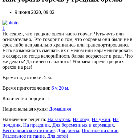
9 июня 2020, 09:02
1
Не секрет, что грецкие орехи часто горчат. Чуть-чуть или
основательно. Это говорит о том, что собраны они были не в
срок либо неправильно хранились или транспортировались.
Есть возможность смешать их с медом или карамелизировать
в сахаре, но тогда калорийность блюда возрастает в разы. Что
же делать? Да ничего сложного! Убираем горечь грецких
орехов на раз!
Время подготовки:
5 м.
Время приготовления:
6 ч 20 м.
Количество порций:
1
Национальная кухня:
Домашняя
Назначение рецепта:
На завтрак
,
На обед
,
На ужин
,
На
полдник
,
На праздник
,
Для беременных и кормящих
,
Вегетарианское питание
,
Для диеты
,
Постное питание
,
Раздельное питание
,
Для детей