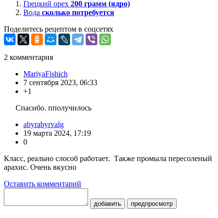
Грецкий орех
200
грамм (ядро)
Вода
сколько потребуется
Поделитесь рецептом в соцсетях
2
комментария
MariyaFishich
7 сентября 2023, 06:33
+1
Спасибо. пполучилось
abyrabyrvalg
19 марта 2024, 17:19
0
Класс, реально слособ работает. Также промыла пересоленый
арахис. Очень вкусно
Оставить комментарий
добавить
предпросмотр