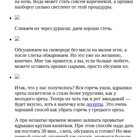
на ночь. Вода может стать совсем коричневой, а орешки
наоборот сильно светлеют от этой процедуры.
Сливаем их через дуршлаг, даем хорошо стечь.
Обсушиваем на сковороде без масла на малом огне, а
после слегка обжариваем. Но это уже по желанию,
конечно. Мне так нравится, а вы, если больше любите,
можете оставить орешки сырыми, просто обсушив их.
Итак, что у нас получилось? Вся горечь ушла, ядрышки
ореха посветлели и стали более упругими, как у
молодого ореха. Теперь их хоть так в рот закидывай —
будет вкусно, хоть в выпечку или
десерты
. Это очень
хороший способ как убрать горечь у грецкого ореха.
А при нехватке времени можно заливать промытые
ядрышки крутым кипятком. При этом способе надо дать
им постоять 30 мин., слить, обсушить и готово! Но мне
первый способ, щадящий так сказать, нравится больше.