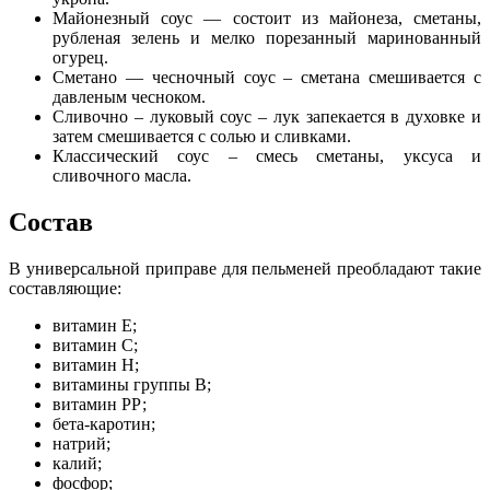
Майонезный соус — состоит из майонеза, сметаны,
рубленая зелень и мелко порезанный маринованный
огурец.
Сметано — чесночный соус – сметана смешивается с
давленым чесноком.
Сливочно – луковый соус – лук запекается в духовке и
затем смешивается с солью и сливками.
Классический соус – смесь сметаны, уксуса и
сливочного масла.
Состав
В универсальной приправе для пельменей преобладают такие
составляющие:
витамин Е;
витамин С;
витамин Н;
витамины группы В;
витамин РР;
бета-каротин;
натрий;
калий;
фосфор;