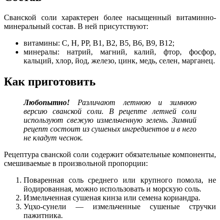
Сванской соли характерен более насыщенный витаминно-
минеральный состав. В ней присутствуют:
витамины: С, Н, РР, В1, В2, В5, В6, В9, В12;
минералы: натрий, магний, калий, фтор, фосфор,
кальций, хлор, йод, железо, цинк, медь, селен, марганец.
Как приготовить
Любопытно!
Различают летнюю и зимнюю
версию сванской соли. В рецепте летней соли
используют свежую измельченную зелень. Зимний
рецепт состоит из сушеных ингредиентов и в него
не кладут чеснок.
Рецептура сванской соли содержит обязательные компоненты,
смешиваемые в произвольной пропорции:
Поваренная соль среднего или крупного помола, не
йодированная, можно использовать и морскую соль.
Измельченная сушеная кинза или семена кориандра.
Уцхо-сунели — измельченные сушеные стручки
пажитника.