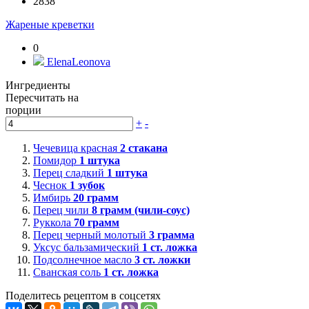
2838
Жареные креветки
0
ElenaLeonova
Ингредиенты
Пересчитать на
порции
+
-
Чечевица красная
2
стакана
Помидор
1
штука
Перец сладкий
1
штука
Чеснок
1
зубок
Имбирь
20
грамм
Перец чили
8
грамм (чили-соус)
Руккола
70
грамм
Перец черный молотый
3
грамма
Уксус бальзамический
1
ст. ложка
Подсолнечное масло
3
ст. ложки
Сванская соль
1
ст. ложка
Поделитесь рецептом в соцсетях