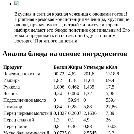
Вкусная и сытная красная чечевица с овощами готова!
Приятная кремовая консистенция чечевицы, хрустящие
овощи, пряная руккола, острый чили-соус и корень
имбиря делают это блюдо поистине оригинальным! Его
можно предложить и гостям, они будут в полном
восторге! Приятного аппетита!
Анализ блюда на основе ингредиентов
Продукт
Белки
Жиры
Углеводы
кКал
Чечевица красная
90,72
4,62
201,6
1318,8
Имбирь
1,82
1,18
11,64
69,4
Руккола
1,806
0,462
1,435
17,5
Чеснок
0,24
0,004
1,32
5,96
Подсолнечное масло
0
59,94
0
539,4
Помидор
0,84
0,28
5,88
27,86
Перец черный молотый
0,1827
0,2607
2,1636
7,89
Перец сладкий
1,3
0,1
4,9
26
Перец чили
0,8
0,36
0,88
10,08
Уксус бальзамический
0,0735
0
2,5545
13,2