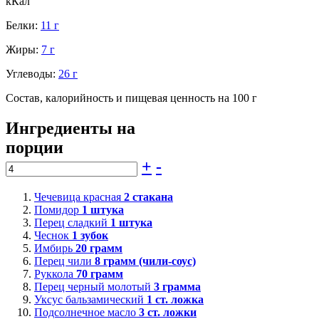
кКал
Белки:
11 г
Жиры:
7 г
Углеводы:
26 г
Состав, калорийность и пищевая ценность на 100 г
Ингредиенты на
порции
+
-
Чечевица красная
2
стакана
Помидор
1
штука
Перец сладкий
1
штука
Чеснок
1
зубок
Имбирь
20
грамм
Перец чили
8
грамм (чили-соус)
Руккола
70
грамм
Перец черный молотый
3
грамма
Уксус бальзамический
1
ст. ложка
Подсолнечное масло
3
ст. ложки