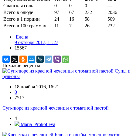
Сванская соль
0
0
0
—
Всего в блюде
97
67
232
2036
Всего в 1 порции
24
16
58
509
Всего в 100 граммах
11
7
26
232
Елена
9 октября 2017, 11:27
15567
Похожие рецепты
Супы и
бульоны
18 ноября 2016, 16:21
0
7517
Суп-пюре из красной чечевицы с томатной пастой
4
Maria_Prokofieva
Блюда из рыбы, морепродуктов