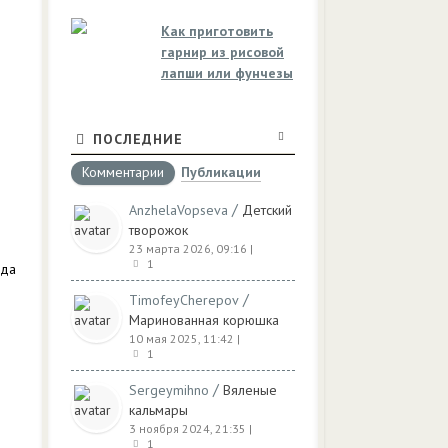
Как приготовить
гарнир из рисовой
лапши или фунчезы
ПОСЛЕДНИЕ
Комментарии
Публикации
/
AnzhelaVopseva
Детский
творожок
23 марта 2026, 09:16
|
1
уда
/
TimofeyCherepov
Маринованная корюшка
10 мая 2025, 11:42
|
1
/
Sergeymihno
Вяленые
кальмары
3 ноября 2024, 21:35
|
1