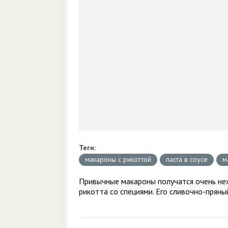
Теги:
макароны с рикоттой
паста в соусе
м
Привычные макароны получатся очень неж
рикотта со специями. Его сливочно-прян