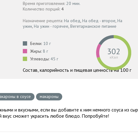
Время приготовления:
20 мин.
Количество порций:
4
Назначение рецепта:
На обед
,
На обед - второе
,
На
ужин
,
На ужин - горячее
,
Вегетарианское питание
Белки:
10 г
302
Жиры:
8 г
кКал
Углеводы:
45 г
Состав, калорийность и пищевая ценность на 100 г
акароны в соусе
макароны
ными и вкусными, если вы добавите к ним немного соуса из сы
ый вкус сможет украсить любое блюдо. Попробуйте!