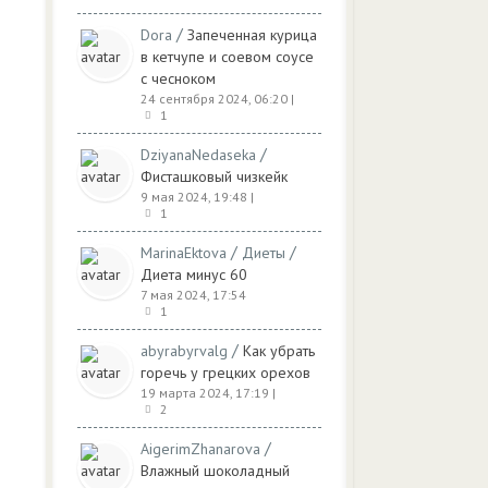
/
Dora
Запеченная курица
в кетчупе и соевом соусе
с чесноком
24 сентября 2024, 06:20
|
1
/
DziyanaNedaseka
Фисташковый чизкейк
9 мая 2024, 19:48
|
1
/
/
MarinaEktova
Диеты
Диета минус 60
7 мая 2024, 17:54
1
/
abyrabyrvalg
Как убрать
горечь у грецких орехов
19 марта 2024, 17:19
|
2
/
AigerimZhanarova
Влажный шоколадный