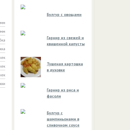
Булгур с овощами
амм
амм
Гарнир из свежей и
бка
квашенной капусты
жка
жек
Тушеная картошка
жек
в духовке
жек
жки
Гарнир из риса и
фасоли
Булгур с
шампиньонами в
сливочном соусе