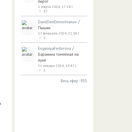
пирог
1 марта 2024, 17:28
|
37
/
DanilDenDimonIvanov
Пышки
17 февраля 2024, 21:06
|
1
/
EvgeniyaFedorova
Баранина томленая на
луке
21 января 2024, 14:47
|
1
Весь эфир
|
RSS
в