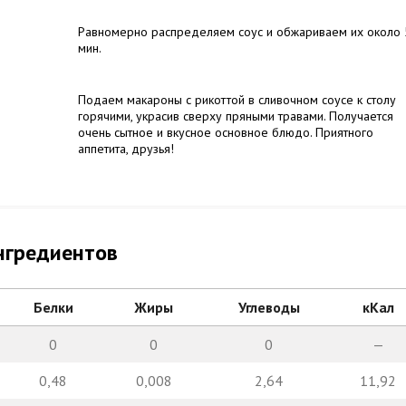
Равномерно распределяем соус и обжариваем их около 
мин.
Подаем макароны с рикоттой в сливочном соусе к столу
горячими, украсив сверху пряными травами. Получается
очень сытное и вкусное основное блюдо. Приятного
аппетита, друзья!
нгредиентов
Белки
Жиры
Углеводы
кКал
0
0
0
—
0,48
0,008
2,64
11,92