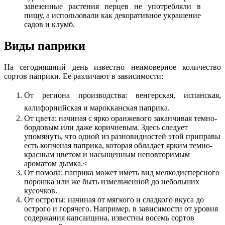
завезенные растения перцев не употребляли в
пищу, а использовали как декоративное украшение
садов и клумб.
Виды паприки
На сегодняшний день известно неимоверное количество
сортов паприки. Ее различают в зависимости:
От региона производства: венгерская, испанская,
калифорнийская и марокканская паприка.
От цвета: начиная с ярко оранжевого заканчивая темно-
бордовым или даже коричневым. Здесь следует
упомянуть, что одной из разновидностей этой приправы
есть копченая паприка, которая обладает ярким темно-
красным цветом и насыщенным неповторимым
ароматом дымка.<
От помола: паприка может иметь вид мелкодисперсного
порошка или же быть измельченной до небольших
кусочков.
От остроты: начиная от мягкого и сладкого вкуса до
острого и горячего. Например, в зависимости от уровня
содержания капсаицина, известны восемь сортов