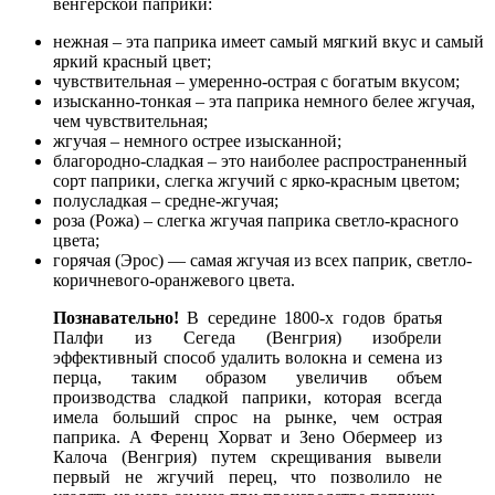
венгерской паприки:
нежная – эта паприка имеет самый мягкий вкус и самый
яркий красный цвет;
чувствительная – умеренно-острая с богатым вкусом;
изысканно-тонкая – эта паприка немного белее жгучая,
чем чувствительная;
жгучая – немного острее изысканной;
благородно-сладкая – это наиболее распространенный
сорт паприки, слегка жгучий с ярко-красным цветом;
полусладкая – средне-жгучая;
роза (Рожа) – слегка жгучая паприка светло-красного
цвета;
горячая (Эрос) — самая жгучая из всех паприк, светло-
коричневого-оранжевого цвета.
Познавательно!
В середине 1800-х годов братья
Палфи из Сегеда (Венгрия) изобрели
эффективный способ удалить волокна и семена из
перца, таким образом увеличив объем
производства сладкой паприки, которая всегда
имела больший спрос на рынке, чем острая
паприка. А Ференц Хорват и Зено Обермеер из
Калоча (Венгрия) путем скрещивания вывели
первый не жгучий перец, что позволило не