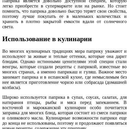
Паприка является довольно доступной специей, которую
легко приобрести в супермаркете или на рынке. Но стоит
помнить, что паприка довольно быстро теряет свои свойства,
поэтому лучше покупать ее в маленьких количествах и
хранить в плотно закрытой емкости вдали от солнечного
света.
Использование в кулинарии
Во многих кулинарных традициях мира паприку уважают и
используют за живые и теплые оттенки, которые она дарит
блюдам. Однако истинными ценителями этой специи стали
венгры, которые создали рецепты с паприкой, известные во
многих странах, а именно паприкаш и гуляш. Важное место
занимает паприка и в испанской кухне, где немыслимым без
нее является приготовление чоризо или собрасада (домашней
колбасы).
Широко используется паприка в супах, соусах, салатах, для
натирания птицы, рыбы и мяса перед запеканием. В
восточной и марокканской кулинарии особо почитается
заправка для многих блюд, которая состоит из смеси паприки
и оливкового масла. Кулинарные возможности паприки еще
до конца не использованы, поэтому и продолжают появляться
новые рецепты, содержащие эту приправу.