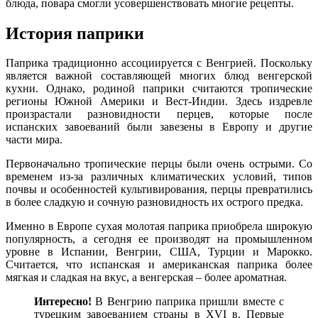
блюда, повара смогли усовершенствовать многие рецепты.
История паприки
Паприка традиционно ассоциируется с Венгрией. Поскольку
является важной составляющей многих блюд венгерской
кухни. Однако, родиной паприки считаются тропические
регионы Южной Америки и Вест-Индии. Здесь издревле
произрастали разновидности перцев, которые после
испанских завоеваний были завезены в Европу и другие
части мира.
Первоначально тропические перцы были очень острыми. Со
временем из-за различных климатических условий, типов
почвы и особенностей культивирования, перцы превратились
в более сладкую и сочную разновидность их острого предка.
Именно в Европе сухая молотая паприка приобрела широкую
популярность, а сегодня ее производят на промышленном
уровне в Испании, Венгрии, США, Турции и Марокко.
Считается, что испанская и американская паприка более
мягкая и сладкая на вкус, а венгерская – более ароматная.
Интересно!
В Венгрию паприка пришли вместе с
турецким завоеванием страны в XVI в. Первые