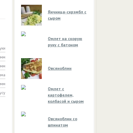
Яичница-скрэмбл с
сыром
Омлет на скорую
руку с батоном
уки
амм
амм
Овсяноблин
мма
амм
Омлет с
усу
картофелем,
колбасой и сыром
Овсяноблин со
шпинатом