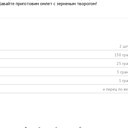
 Давайте приготовим омлет с зерненым творогом!
2 шт
130 гр
25 гр
3 гра
1 гр
и перец по вк