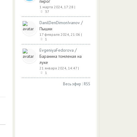
пирог
1 марта 2024, 17:28
|
37
/
DanilDenDimonIvanov
Пышки
17 февраля 2024, 21:06
|
1
/
EvgeniyaFedorova
Баранина томленая на
луке
21 января 2024, 14:47
|
1
Весь эфир
|
RSS