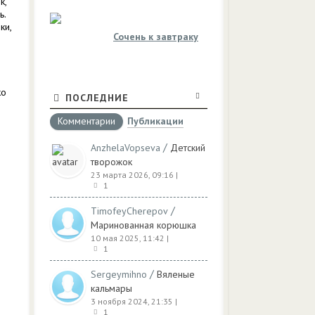
к,
ь.
ки,
Сочень к завтраку
ко
ПОСЛЕДНИЕ
Комментарии
Публикации
/
AnzhelaVopseva
Детский
творожок
23 марта 2026, 09:16
|
1
/
TimofeyCherepov
Маринованная корюшка
10 мая 2025, 11:42
|
1
/
Sergeymihno
Вяленые
кальмары
3 ноября 2024, 21:35
|
1