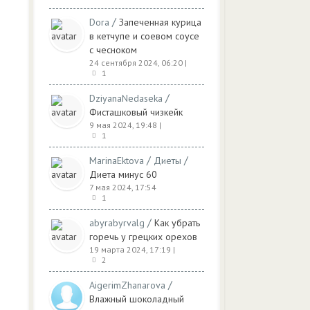
/
Dora
Запеченная курица
в кетчупе и соевом соусе
с чесноком
24 сентября 2024, 06:20
|
1
/
DziyanaNedaseka
Фисташковый чизкейк
9 мая 2024, 19:48
|
1
/
/
MarinaEktova
Диеты
Диета минус 60
7 мая 2024, 17:54
1
/
abyrabyrvalg
Как убрать
горечь у грецких орехов
19 марта 2024, 17:19
|
2
/
AigerimZhanarova
Влажный шоколадный