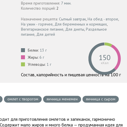
Время приготовления:
7 мин.
Количество порций:
2
Назначение рецепта:
Сытный завтрак
,
На обед - второе
,
На ужин - горячее
,
Для беременных и кормящих
,
Вегетарианское питание
,
Для диеты
,
Раздельное
питание
,
Для детей
Белки:
13 г
150
Жиры:
6 г
кКал
Углеводы:
1 г
Состав, калорийность и пищевая ценность на 100 г
омлет с творогом
яичница менемен
яичница с сыром
ходит для приготовления омлетов и запеканок, гармонично
. Содержит мало жиров и много белка — продуманная идея для