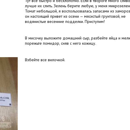
Тут все быстро и бесхлопотно. Если в твороге много сливо
лучше их слить. Зелень берите любую, у меня микрозелен
Томат небольшой, я воспользовалась запасами из замороз
он настоящий привет из осени — мясистый грунтовой, не
водянистые весенние подделки. Приступим!
В мисочку выложите домашний сыр, разбейте яйца и мел
порежьте помидор, сняв с него кожицу.
Взбейте все вилочкой.