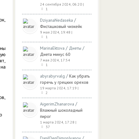
24 сентября 2024, 06:20
|
1
ок,
/
DziyanaNedaseka
Фисташковый чизкейк
9 мая 2024, 19:48
|
1
/
/
жны
MarinaEktova
Диеты
ную
Диета минус 60
ят,
7 мая 2024, 17:54
1
 на
/
abyrabyrvalg
Как убрать
горечь у грецких орехов
19 марта 2024, 17:19
|
2
ов,
/
AigerimZhanarova
Влажный шоколадный
о
пирог
1 марта 2024, 17:28
|
37
/
DanilDenDimonIvanov