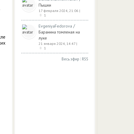
Пышки
17 февраля 2024, 21:06
|
1
/
EvgeniyaFedorova
Баранина томленая на
сле
луке
ких
21 января 2024, 14:47
|
1
Весь эфир
|
RSS