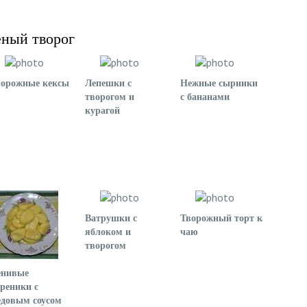
еный творог
ворожные кексы
Лепешки с
Нежные сырники
творогом и
с бананами
курагой
Ватрушки с
Творожный торт к
яблоком и
чаю
творогом
енивые
реники с
довым соусом