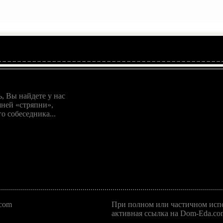
, Вы найдете у нас
ней «стряпни»,
о собеседника...
.com
При полном или частичном испо
активная ссылка на Dom-Eda.com