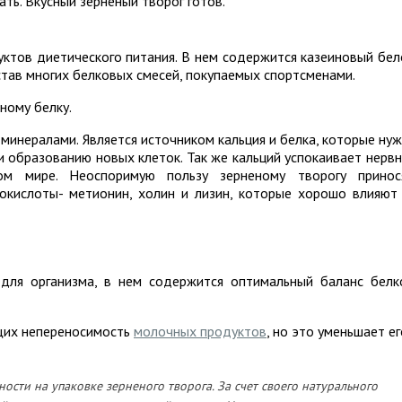
ть. Вкусный зерненый творог готов.
уктов диетического питания. В нем содержится казеиновый бел
став многих белковых смесей, покупаемых спортсменами.
ному белку.
минералами. Является источником кальция и белка, которые ну
 и образованию новых клеток. Так же кальций успокаивает нерв
ом мире. Неоспоримую пользу зерненому творогу принос
кислоты- метионин, холин и лизин, которые хорошо влияют
для организма, в нем содержится оптимальный баланс белк
щих непереносимость
молочных продуктов
, но это уменьшает ег
ости на упаковке зерненого творога. За счет своего натурального