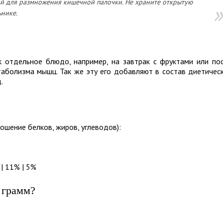
ой для размножения кишечной палочки. Не храните открытую
ьнике.
 отдельное блюдо, например, на завтрак с фруктами или по
таболизма мышц. Так же эту его добавляют в состав диетичес
д.
ошение белков, жиров, углеводов):
| 11% | 5%
 грамм?