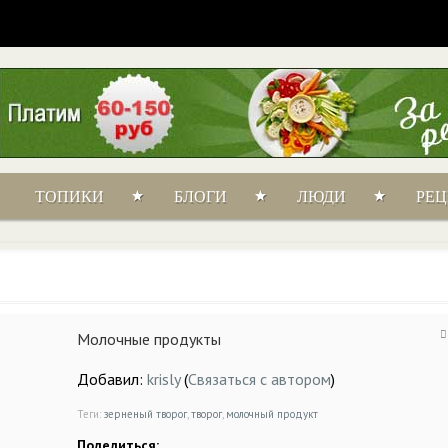
ТОПИКИ
БЛОГИ
ЛЮДИ
РЕ
Молочные продукты
Добавил:
krisly
(
Связаться с автором
)
Теги:
зерненый творог
,
творог
,
молочный продукт
Поделиться: