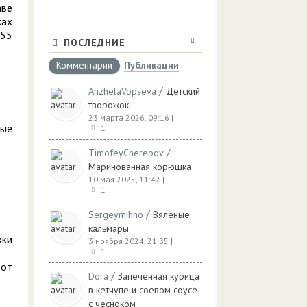
аве
ках
155
ПОСЛЕДНИЕ
Комментарии
Публикации
/
AnzhelaVopseva
Детский
творожок
23 марта 2026, 09:16
|
ные
1
/
TimofeyCherepov
Маринованная корюшка
10 мая 2025, 11:42
|
1
/
Sergeymihno
Вяленые
кальмары
жки
3 ноября 2024, 21:35
|
1
 от
/
Dora
Запеченная курица
в кетчупе и соевом соусе
с чесноком