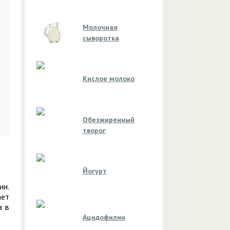
Молочная
сыворотка
Кислое молоко
Обезжиренный
творог
Йогурт
ии.
ает
а в
Ацидофилин