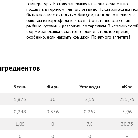
температуры. К столу запеканку из карпа желательно
подавать в горячем или теплом виде. Такая запеканка мо
быть как самостоятельным блюдом, так и дополнением к
блюдам из картофеля или круп. Достаточно разделить
рыбные кусочки и разложить по тарелкам. В керамическо
форме запеканка остается теплой длительное время,
особенно, если накрыть крышкой. Приятного аппетита!
нгредиентов
Белки
Жиры
Углеводы
кКал
1,875
30
2,55
285,75
0,248
0,356
0,262
5,96
1,05
0
7,8
30,75
0
0
0
—