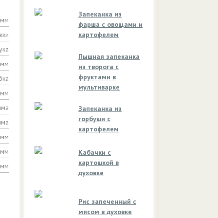
Запеканка из
амм
фарша с овощами и
жки
картофелем
ука
Пышная запеканка
амм
из творога с
фруктами в
бка
мультиварке
амм
мма
Запеканка из
горбуши с
мма
картофелем
амм
амм
Кабачки с
картошкой в
амм
духовке
Рис запеченный с
мясом в духовке