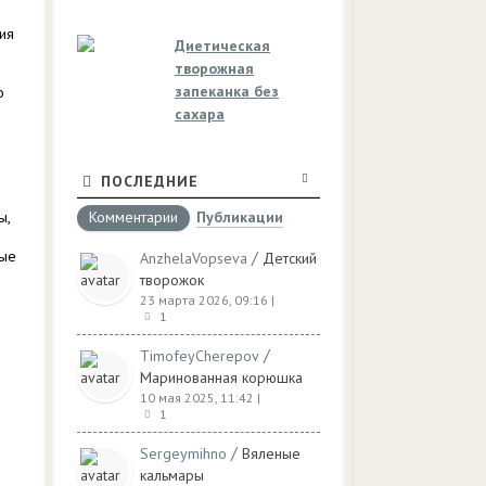
ия
Диетическая
творожная
запеканка без
о
сахара
ПОСЛЕДНИЕ
ы,
Комментарии
Публикации
ные
/
AnzhelaVopseva
Детский
творожок
23 марта 2026, 09:16
|
1
/
TimofeyCherepov
Маринованная корюшка
10 мая 2025, 11:42
|
1
/
Sergeymihno
Вяленые
кальмары