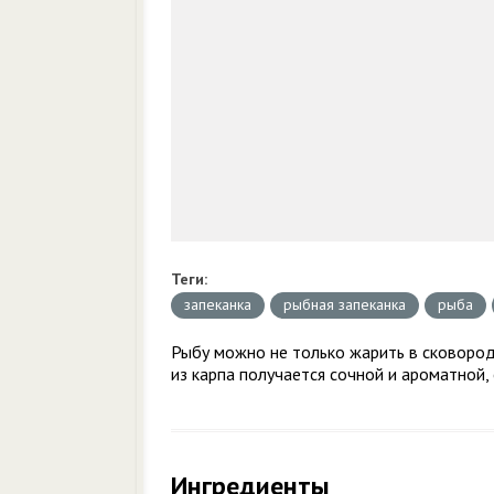
Теги:
запеканка
рыбная запеканка
рыба
Рыбу можно не только жарить в сковороде
из карпа получается сочной и ароматной,
Ингредиенты