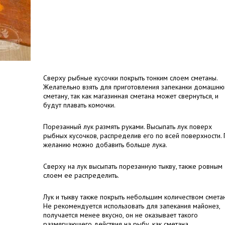
Сверху рыбные кусочки покрыть тонким слоем сметаны.
Желательно взять для приготовления запеканки домашн
сметану, так как магазинная сметана может свернуться, и
будут плавать комочки.
Порезанный лук размять руками. Высыпать лук поверх
рыбных кусочков, распределив его по всей поверхности.
желанию можно добавить больше лука.
Сверху на лук высыпать порезанную тыкву, также ровным
слоем ее распределить.
Лук и тыкву также покрыть небольшим количеством смета
Не рекомендуется использовать для запекания майонез,
получается менее вкусно, он не оказывает такого
размягчающего действия на рыбу, как сметана.