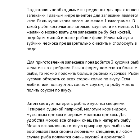
Подготовить необходимые ингредиенты для приготовлен
запеканки. Главным ингредиентом для запеканки является
карп. Взять куски карпа весом не менее 1 килограмма. В
такой рыбе косточки значительно крупнее и их меньше. П
желанию можно взять для запеканки рыбу без костей,
подойдет минтай и даже рыбное филе. Репчатый лук и
зубчики чеснока предварительно очистить и сполоснуть в
воде.
Для приготовления запеканки понадобится 3 кусочка рыб
желательно с ребрами. Если в форму поместится больше
рыбы, то можно положить больше рыбных кусочков. Рыб
кусочки обтереть со всех сторон солью по вкусу. Если
любите или пользуетесь соевым соусом, то рыбу можно
полить соусом по вкусу.
Затем следует натереть рыбные кусочки специями.
Натираем сушеной паприкой, молотым кориандром,
мускатным орехом и черным молотым орехом. Для
удобства можно все специи смешать и натереть рыбу.
Можно использовать готовую приправу для рыбы или
воспользоваться своими любимыми специями, в любом
случае рыба получится очень вкусной и ароматной.