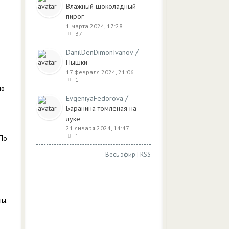
Влажный шоколадный
пирог
1 марта 2024, 17:28
|
37
/
DanilDenDimonIvanov
Пышки
17 февраля 2024, 21:06
|
1
юю
/
EvgeniyaFedorova
Баранина томленая на
луке
21 января 2024, 14:47
|
1
 По
Весь эфир
|
RSS
ны.