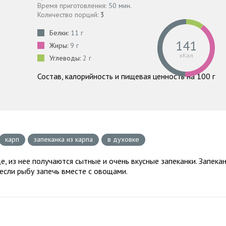
Время приготовления:
50 мин.
Количество порций:
3
Белки:
11 г
141
Жиры:
9 г
кКал
Углеводы:
2 г
Состав, калорийность и пищевая ценность на 100 г
карп
запеканка из карпа
в духовке
, из нее получаются сытные и очень вкусные запеканки. Запека
 если рыбу запечь вместе с овощами.