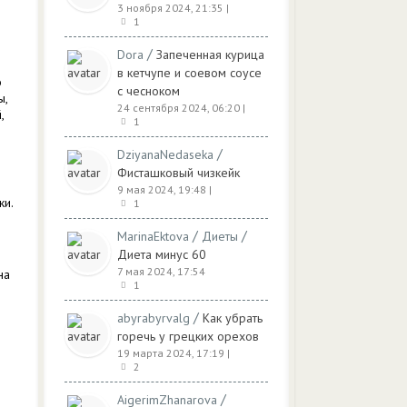
3 ноября 2024, 21:35
|
1
/
Dora
Запеченная курица
в кетчупе и соевом соусе
о
с чесноком
ы,
24 сентября 2024, 06:20
|
,
1
/
DziyanaNedaseka
Фисташковый чизкейк
9 мая 2024, 19:48
|
ки.
1
/
/
MarinaEktova
Диеты
Диета минус 60
7 мая 2024, 17:54
на
1
/
abyrabyrvalg
Как убрать
горечь у грецких орехов
19 марта 2024, 17:19
|
2
/
AigerimZhanarova