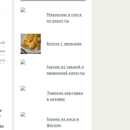
Макароны в соусе
из рикотты
ый)
Булгур с овощами
амм
усу
Гарнир из свежей и
квашенной капусты
Тушеная картошка
в духовке
к
и
Гарнир из риса и
фасоли
юду