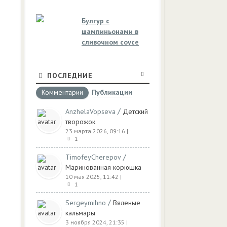
Булгур с
шампиньонами в
сливочном соусе
ПОСЛЕДНИЕ
Комментарии
Публикации
/
AnzhelaVopseva
Детский
творожок
23 марта 2026, 09:16
|
1
/
TimofeyCherepov
Маринованная корюшка
10 мая 2025, 11:42
|
1
/
Sergeymihno
Вяленые
кальмары
3 ноября 2024, 21:35
|