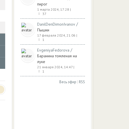
пирог
1 марта 2024, 17:28
|
37
/
DanilDenDimonIvanov
Пышки
17 февраля 2024, 21:06
|
1
/
EvgeniyaFedorova
Баранина томленая на
луке
21 января 2024, 14:47
|
1
Весь эфир
|
RSS