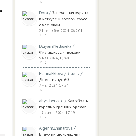
1
я
/
Dora
Запеченная курица
.
в кетчупе и соевом соусе
с чесноком
24 сентября 2024, 06:20
|
1
/
DziyanaNedaseka
Фисташковый чизкейк
9 мая 2024, 19:48
|
1
/
/
MarinaEktova
Диеты
Диета минус 60
7 мая 2024, 17:54
1
/
abyrabyrvalg
Как убрать
горечь у грецких орехов
19 марта 2024, 17:19
|
2
/
AigerimZhanarova
Влажный шоколадный