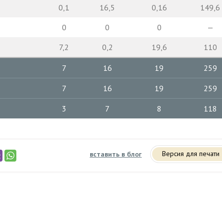
0,1
16,5
0,16
149,6
0
0
0
—
7,2
0,2
19,6
110
7
16
19
259
7
16
19
259
3
7
8
118
Версия для печати
вставить в блог