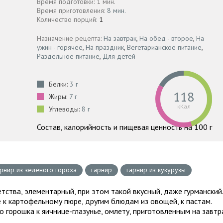
Время подготовки: 1 мин.
Время приготовления:
8 мин.
Количество порций:
1
Назначение рецепта:
На завтрак
,
На обед - второе
,
На
ужин - горячее
,
На праздник
,
Вегетарианское питание
,
Раздельное питание
,
Для детей
Белки:
3 г
118
Жиры:
7 г
кКал
Углеводы:
8 г
Состав, калорийность и пищевая ценность на 100 г
арнир из зеленого гороха
гарнир
гарнир из кукурузы
тства, элементарный, при этом такой вкусный, даже гурманский
ие к картофельному пюре, другим блюдам из овощей, к пастам.
 горошка к яичнице-глазунье, омлету, приготовленным на завтр