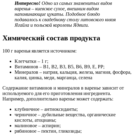
Интересно!
Одно из самых знаменитых видов
варенья – киевское сухое, внешним видом
напоминающие цукаты. Подобное блюдо
подавалось к свадебному столу литовского князя
Ягайла и польской королевы Ядвиги.
Химический состав продукта
100 г варенья является источником:
Клетчатки – 1 г;
Витаминов – B1, B2, B3, B5, B6, B9, E, PP;
Минералов – натрия, кальция, железа, магния, фосфора,
калия, цинка, меди, марганца, селена
Содержание витаминов и минералов в варенье зависит от
используемого для его приготовления ингредиента.
Например, дополнительно варенье может содержать:
клубничное – антиоксиданты;
черничное – дубильные вещества, органические
кислоты, атоцианы;
малиновое – аспирин;
рябиновое – пектин, гликозиды;