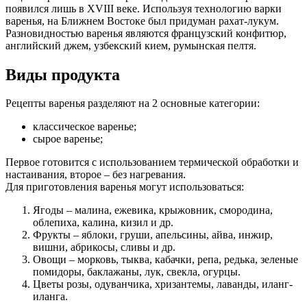
появился лишь в XVIII веке. Используя технологию варки
варенья, на Ближнем Востоке был придуман рахат-лукум.
Разновидностью варенья являются французский конфитюр,
английский джем, узбекский кием, румынская пелтя.
Виды продукта
Рецепты варенья разделяют на 2 основные категории:
классическое варенье;
сырое варенье;
Первое готовится с использованием термической обработки и
настаивания, второе – без нагревания.
Для приготовления варенья могут использоваться:
Ягоды – малина, ежевика, крыжовник, смородина,
облепиха, калина, кизил и др.
Фрукты – яблоки, груши, апельсины, айва, инжир,
вишни, абрикосы, сливы и др.
Овощи – морковь, тыква, кабачки, репа, редька, зеленые
помидоры, баклажаны, лук, свекла, огурцы.
Цветы розы, одуванчика, хризантемы, лаванды, иланг-
иланга.