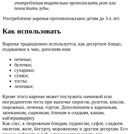
употребления тщательно прополоскать рот или
почистить зубы.
Употребление варенья противопоказано детям до 3-х лет.
Как использовать
Варенье традиционно используется, как десертное блюдо,
подаваемое к чаю, дополняя ним:
печенье;
булочки;
сухарики;
сушки;
тосты;
лепешки;
Кроме этого варенье может послужить начинкой или
ингредиентом теста при выпечке пирогов, рулетов, кексов,
пирожных, печенья, тортов. Дополнением к вареникам,
запеканкам, сырникам, блинам и оладьям, кашам,
кайзершмаррну.
Как соус, к творожным блюдам, пудингам, суфле, сладким
омлетам, желе, йогурту, мороженому и другим десертам. Его