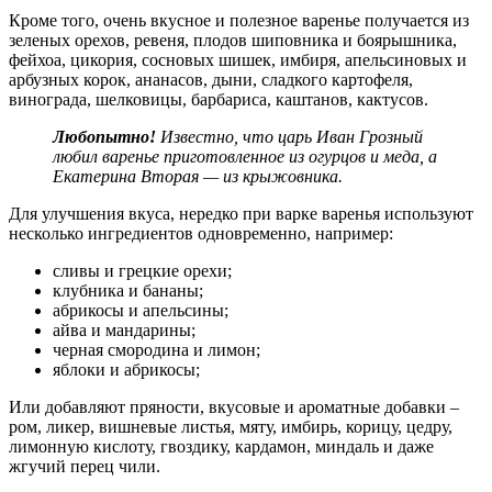
Кроме того, очень вкусное и полезное варенье получается из
зеленых орехов, ревеня, плодов шиповника и боярышника,
фейхоа, цикория, сосновых шишек, имбиря, апельсиновых и
арбузных корок, ананасов, дыни, сладкого картофеля,
винограда, шелковицы, барбариса, каштанов, кактусов.
Любопытно!
Известно, что царь Иван Грозный
любил варенье приготовленное из огурцов и меда, а
Екатерина Вторая — из крыжовника.
Для улучшения вкуса, нередко при варке варенья используют
несколько ингредиентов одновременно, например:
сливы и грецкие орехи;
клубника и бананы;
абрикосы и апельсины;
айва и мандарины;
черная смородина и лимон;
яблоки и абрикосы;
Или добавляют пряности, вкусовые и ароматные добавки –
ром, ликер, вишневые листья, мяту, имбирь, корицу, цедру,
лимонную кислоту, гвоздику, кардамон, миндаль и даже
жгучий перец чили.