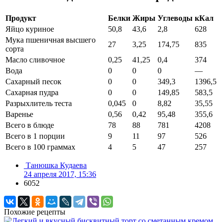
Продукт
Белки
Жиры
Углеводы
кКал
Яйцо куриное
50,8
43,6
2,8
628
Мука пшеничная высшего
27
3,25
174,75
835
сорта
Масло сливочное
0,25
41,25
0,4
374
Вода
0
0
0
—
Сахарный песок
0
0
349,3
1396,5
Сахарная пудра
0
0
149,85
583,5
Разрыхлитель теста
0,045
0
8,82
35,55
Варенье
0,56
0,42
95,48
355,6
Всего в блюде
78
88
781
4208
Всего в 1 порции
9
11
97
526
Всего в 100 граммах
4
5
47
257
Танюшка Кудаева
24 апреля 2017, 15:36
6052
Похожие рецепты