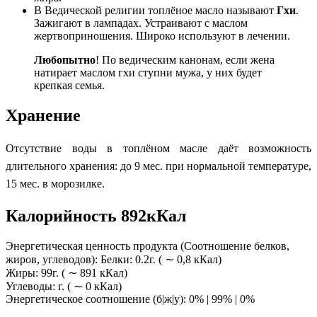
В Ведической религии топлёное масло называют
Гхи
.
Зажигают в лампадах. Устраивают с маслом
жертвоприношения. Широко используют в лечении.
Любопытно
! По ведическим канонам, если жена
натирает маслом гхи ступни мужа, у них будет
крепкая семья.
Хранение
Отсутствие воды
в
топлёном масле даёт возможность
длительного хранения: до 9 мес. при нормальной температуре,
15 мес. в морозилке.
Калорийность 892кКал
Энергетическая ценность продукта (Соотношение белков,
жиров, углеводов): Белки: 0.2г. ( ∼ 0,8 кКал)
Жиры: 99г. ( ∼ 891 кКал)
Углеводы: г. ( ∼ 0 кКал)
Энергетическое соотношение (б|ж|у): 0% | 99% | 0%