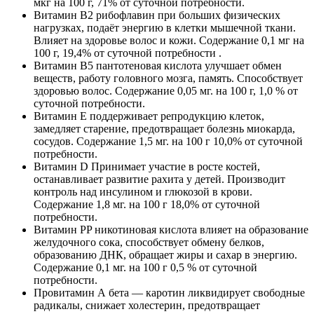
мкг на 100 г, 71% от суточной потребности.
Витамин B2 рибофлавин при больших физических
нагрузках, подаёт энергию в клетки мышечной ткани.
Влияет на здоровье волос и кожи. Содержание 0,1 мг на
100 г, 19,4% от суточной потребности .
Витамин B5 пантотеновая кислота улучшает обмен
веществ, работу головного мозга, память. Способствует
здоровью волос. Содержание 0,05 мг. на 100 г, 1,0 % от
суточной потребности.
Витамин E поддерживает репродукцию клеток,
замедляет старение, предотвращает болезнь миокарда,
сосудов. Содержание 1,5 мг. на 100 г 10,0% от суточной
потребности.
Витамин D Принимает участие в росте костей,
останавливает развитие рахита у детей. Производит
контроль над инсулином и глюкозой в крови.
Содержание 1,8 мг. на 100 г 18,0% от суточной
потребности.
Витамин PP никотиновая кислота влияет на образование
желудочного сока, способствует обмену белков,
образованию ДНК, обращает жиры и сахар в энергию.
Содержание 0,1 мг. на 100 г 0,5 % от суточной
потребности.
Провитамин А бета — каротин ликвидирует свободные
радикалы, снижает холестерин, предотвращает