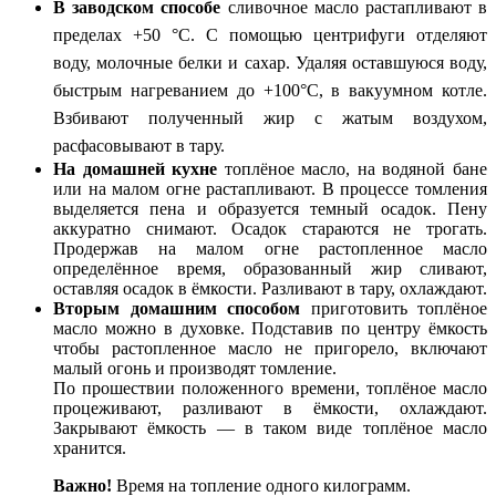
В заводском способе
сливочное масло растапливают в
пределах +50 °C. С помощью центрифуги отделяют
воду, молочные белки и сахар. Удаляя оставшуюся воду,
быстрым нагреванием до +100°C, в вакуумном котле.
Взбивают полученный жир с жатым воздухом,
расфасовывают в тару.
На домашней кухне
топлёное масло, на водяной бане
или на малом огне растапливают. В процессе томления
выделяется пена и образуется темный осадок. Пену
аккуратно снимают. Осадок стараются не трогать.
Продержав на малом огне растопленное масло
определённое время, образованный жир сливают,
оставляя осадок в ёмкости. Разливают в тару, охлаждают.
Вторым домашним способом
приготовить топлёное
масло можно в духовке. Подставив по центру ёмкость
чтобы растопленное масло не пригорело, включают
малый огонь и производят томление.
По прошествии положенного времени, топлёное масло
процеживают, разливают в ёмкости, охлаждают.
Закрывают ёмкость — в таком виде топлёное масло
хранится.
Важно!
Время на топление одного килограмм.