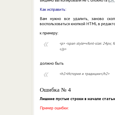
Видимо вы копировали не с блокнота (
см
Как исправить:
Вам нужно все удалить, заново ско
воспользоваться кнопкой HTML в редакто
к примеру:
<p> <span style=«font-size: 24px; 
</p>
должно быть
<h2>История и традиции</h2>
Ошибка № 4
Лишние пустые строки в начале статьи
Пример ошибки: