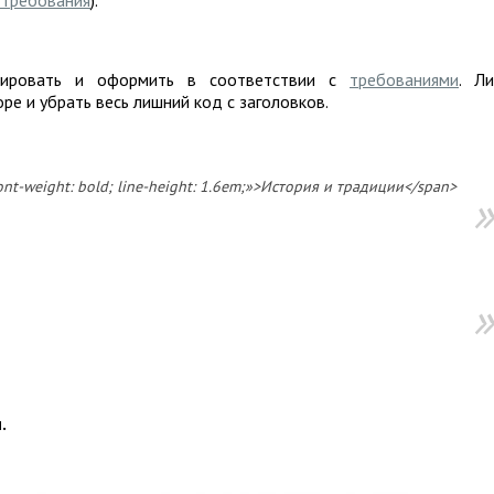
. требования
).
пировать и оформить в соответствии с
требованиями
. Л
ре и убрать весь лишний код с заголовков.
font-weight: bold; line-height: 1.6em;»>История и традиции</span>
.