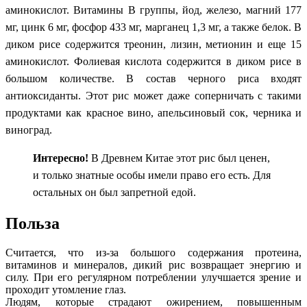
аминокислот. Витамины B группы, йод, железо, магний 177
мг, цинк 6 мг, фосфор 433 мг, марганец 1,3 мг, а также белок. В
диком рисе содержится треонин, лизин, метионин и еще 15
аминокислот. Фолиевая кислота содержится в диком рисе в
большом количестве.
В состав черного риса входят
антиоксиданты. Этот рис может даже соперничать с такими
продуктами как красное вино, апельсиновый сок, черника и
виноград.
Интересно!
В Древнем Китае этот рис был ценен,
и только знатные особы имели право его есть. Для
остальных он был запретной едой.
Польза
Считается, что из-за большого содержания протеина,
витаминов и минералов, дикий рис возвращает энергию и
силу. При его регулярном потреблении улучшается зрение и
проходит утомление глаз.
Людям, которые страдают ожирением, повышенным