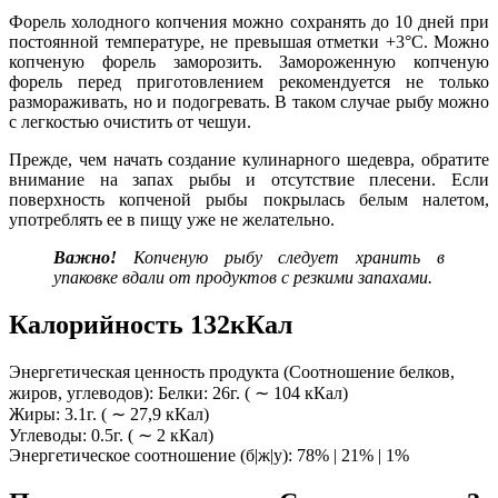
Форель холодного копчения можно сохранять до 10 дней при
постоянной температуре, не превышая отметки +3°C. Можно
копченую форель заморозить. Замороженную копченую
форель перед приготовлением рекомендуется не только
размораживать, но и подогревать. В таком случае рыбу можно
с легкостью очистить от чешуи.
Прежде, чем начать создание кулинарного шедевра, обратите
внимание на запах рыбы и отсутствие плесени. Если
поверхность копченой рыбы покрылась белым налетом,
употреблять ее в пищу уже не желательно.
Важно!
Копченую рыбу следует хранить в
упаковке вдали от продуктов с резкими запахами.
Калорийность 132кКал
Энергетическая ценность продукта (Соотношение белков,
жиров, углеводов): Белки: 26г. ( ∼ 104 кКал)
Жиры: 3.1г. ( ∼ 27,9 кКал)
Углеводы: 0.5г. ( ∼ 2 кКал)
Энергетическое соотношение (б|ж|у): 78% | 21% | 1%