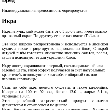
Индивидуальная непереносимость морепродуктов.
Икра
Икра летучих рыб может быть от 0,5 до 0,8 мм., имеет красно-
оранжевый окрас. По другому ее еще называют «Тобико».
Эта икра широко распространена и используется в японской
кухне, а также в ряде других национальных блюд. С икрой
летучей рыбы готовятся множество японских салатов, роллы,
суши и используют ее для украшения блюд.
Икру иногда окрашивают в черный, светло-оранжевый или
зеленые цвета, такой эффект получается за счет натуральных
красителей, используют сок вассаби, имбирный сок или
чернила каракатицы.
Сама по себе икра немного суховата, а также калорийна.
Калории на 100 г.: 92 ккл, белки: 13.0 г., жиры: 3.1 г.,
углеводы: 10.0 г.
Этот ценнейший энергетический продукт считается
деликатесом и стоит совсем не дешево.
Икра богата витаминами и микроэлементами. Является