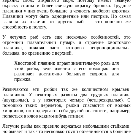
верхних слоях открытого моря, поэтому имеют темную
окраску спины и более светлую окраску брюшка. Грудные
плавники у них очень большие, а челюсть наоборот короткая.
Плавники могут быть одноцветные или пестрые. Но самая
главная их отличие от других рыб — это конечно же
способность к полету.
У летучих рыб есть еще несколько особенностей, это
огромный плавательный пузырь и строение хвостового
плавника, нижняя часть которого непропорциональна
большая, по сравнению с верхней.
Хвостовой плавник играет значительную роль для
этой рыбы, ведь именно с его помощью она
развивает достаточно большую скорость для
прыжка.
Различаются эти рыбки так же количеством крыльев-
плавников. У некоторых развиты два грудных плавника
(двукрылые), а у некоторых четыре (четырехкрылые). С
помощью таких перелетов, рыбки спасаются от водных
хищников, но подвергают себя другой опасности, например,
попасться в клюв каким-нибудь птицам.
Летучие рыбы как правило держаться небольшими стайками,
но бывает и так что несколько групп объединяются в большие