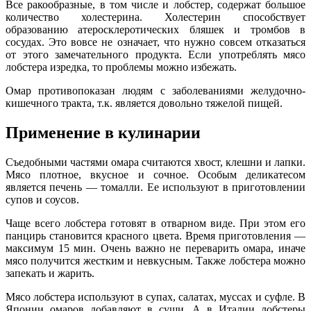
Все ракообразные, в том числе и лобстер, содержат большое
количество холестерина. Холестерин способствует
образованию атеросклеротических бляшек и тромбов в
сосудах. Это вовсе не означает, что нужно совсем отказаться
от этого замечательного продукта. Если употреблять мясо
лобстера изредка, то проблемы можно избежать.
Омар противопоказан людям с заболеваниями желудочно-
кишечного тракта, т.к. является довольно тяжелой пищей.
Применение в кулинарии
Съедобными частями омара считаются хвост, клешни и лапки.
Мясо плотное, вкусное и сочное. Особым деликатесом
является печень — томалли. Ее используют в приготовлении
супов и соусов.
Чаще всего лобстера готовят в отварном виде. При этом его
панцирь становится красного цвета. Время приготовления —
максимум 15 мин. Очень важно не переварить омара, иначе
мясо получится жестким и невкусным. Также лобстера можно
запекать и жарить.
Мясо лобстера используют в супах, салатах, муссах и суфле. В
Японии омаров добавляют в суши. А в Италии лобстеры