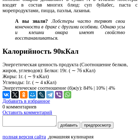
входят в состав многих блюд: суп буйабес, паста с
морепродуктами, пицца, паэлья, лазанья.
А вы знали?
Лобстеры часто теряют свои
конечности в драке с другими особями. Однако усы
и клешни омара имеют свойство
восстанавливаться.
Калорийность 90кКал
Энергетическая ценность продукта (Соотношение белков,
жиров, углеводов): Белки: 19г. ( ∼ 76 кКал)
Жиры: 1г. ( ∼ 9 кКал)
Углеводы: 1г. ( ∼ 4 кКал)
Энергетическое соотношение (б|ж|у): 84% | 10% | 4%
Добавить в избранное
0
комментариев
Оставить комментарий
добавить
предпросмотр
полная версия сайта
домашняя кулинария