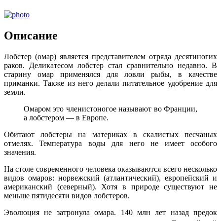
Описание
Лобстер (омар) является представителем отряда десятиногих
раков. Деликатесом лобстер стал сравнительно недавно. В
старину омар применялся для ловли рыбы, в качестве
приманки. Также из него делали питательное удобрение для
земли.
Омаром это членистоногое называют во Франции,
а лобстером — в Европе.
Обитают лобстеры на материках в скалистых песчаных
отмелях. Температура воды для него не имеет особого
значения.
На столе современного человека оказываются всего несколько
видов омаров: норвежский (атлантический), европейский и
американский (северный). Хотя в природе существуют не
меньше пятидесяти видов лобстеров.
Эволюция не затронула омара. 140 млн лет назад предок