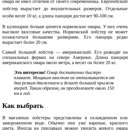
омара не имел отличия от своего современника.
Европейский
лобстер вырастает до внушительных размеров. Отдельные
особи весят 10 кг, а длина панциря достигает 90-100 см.
В кулинарии больше ценятся норвежские омары. У них очень
высокие вкусовые качества. Норвежский лобстер не может
похвастаться большими размерами. Его панцирь редко
вырастает более 20 см.
Самый большой лобстер — американский. Его разводят на
специальных фермах на севере Америки. Длина панциря
американского омара около метра, а весит он более 20 кг.
Это
интересно!
Омар достаточно быстро
плавает. Мощным хвостом он отталкивается от
дна резким движением и делает большой прыжок
вперед. Таким образом, он преодолевает около 150
км в год.
Как выбрать
В магазинах лобстеры представлены в охлажденном или
замороженном виде. Обычно они уже вареные, красного
цвета. Иногда на прилавках можно увидеть живого омара