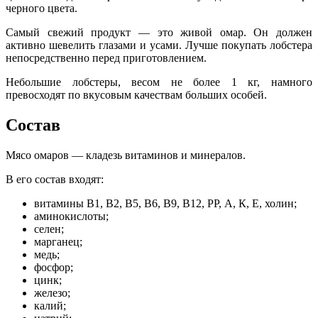
черного цвета.
Самый свежий продукт — это живой омар. Он должен
активно шевелить глазами и усами. Лучше покупать лобстера
непосредственно перед приготовлением.
Небольшие лобстеры, весом не более 1 кг, намного
превосходят по вкусовым качествам больших особей.
Состав
Мясо омаров — кладезь витаминов и минералов.
В его состав входят:
витамины B1, B2, B5, B6, В9, В12, РР, А, К, Е, холин;
аминокислоты;
селен;
марганец;
медь;
фосфор;
цинк;
железо;
калий;