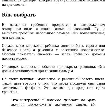
занимаются дайверы, которые вручную собирают моллюсков
на дне океана.
Как выбрать
В магазинах гребешки продаются в замороженном
очищенном виде, а также живые с раковиной. Лучше
выбирать гребешки небольшого размера. Они более вкусные,
чем крупные.
Свежее мясо морского гребешка должно быть серого или
бежевого цвета, а раковина с блестящей поверхностью.
Особый показатель свежести — запах. Гребешки должны
пахнуть морем.
У живых моллюсков обычно приоткрыта раковина. Она
должна захлопнуться при касании пальцем.
Не стоит покупать моллюсков с раковиной белого цвета.
Такой цвет говорит о том, что перед продажей они были
замочены в фосфатах. Это делают для продления срока
хранения.
Это
интересно!
У морского гребешка по краю
мантии расположены маленькие глазки. Их