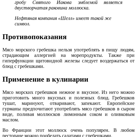
гробу Святого Иакова эмблемой является
двустворчатая раковина моллюска.
Нефтяная компания «Шелл» имеет такой же
символ.
Противопоказания
Мясо морского гребешка нельзя употреблять в пищу людям,
страдающим аллергией на морепродукты. Также при
гиперфункции щитовидной железы следует воздержаться от
блюд с гребешками.
Применение в кулинарии
Мясо морских гребешков нежное и вкусное. Из него можно
приготовить много вкусных и полезных блюд. Гребешков
тушат, маринуют, отваривают, запекают. Европейские
гурманы предпочитают употреблять мясо гребешков в сыром
виде, поливая моллюсков лимонным соком и оливковым
маслом.
Во Франции этот моллюск очень популярен. В любом
ресторане можно пообедать салатами с гребешками.