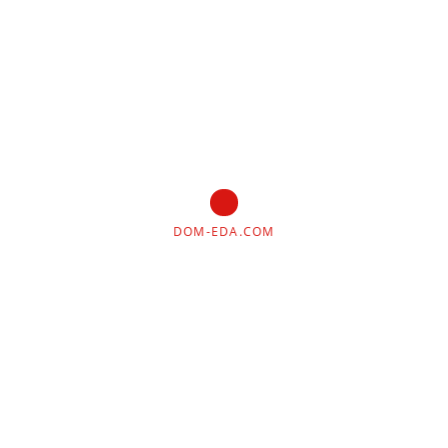
витамин РР;
железо;
цинк;
магний;
марганец;
селен;
медь;
DOM-EDA.COM
калий;
фосфор;
натрий;
кальций.
Совет!
Просматривая полки магазинов в
поисках полбы, вы можете так и не найти ее.