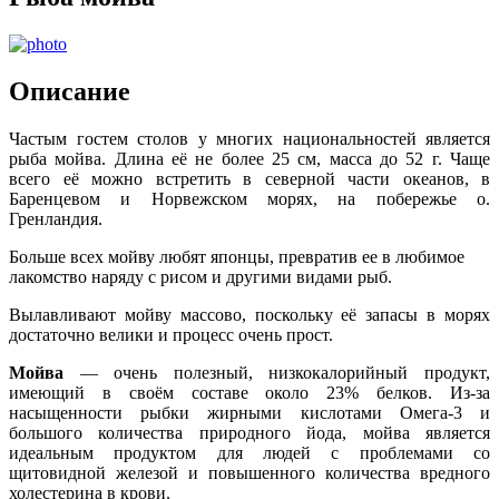
Описание
Частым гостем столов у многих национальностей является
рыба мойва. Длина её не более 25 см, масса до 52 г. Чаще
всего её можно встретить в северной части океанов, в
Баренцевом и Норвежском морях, на побережье о.
Гренландия.
Больше всех мойву любят японцы, превратив ее в любимое
лакомство наряду с рисом и другими видами рыб.
Вылавливают мойву массово, поскольку её запасы в морях
достаточно велики и процесс очень прост.
Мойва
— очень полезный, низкокалорийный продукт,
имеющий в своём составе около 23% белков. Из-за
насыщенности рыбки жирными кислотами Омега-3 и
большого количества природного йода, мойва является
идеальным продуктом для людей с проблемами со
щитовидной железой и повышенного количества вредного
холестерина в крови.