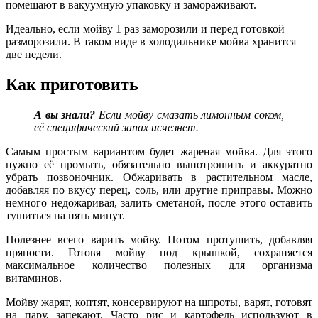
помещают в вакуумную упаковку и замораживают.
Идеально, если мойву 1 раз заморозили и перед готовкой
разморозили. В таком виде в холодильнике мойва хранится
две недели.
Как приготовить
А вы знали?
Если мойву смазать лимонным соком,
её специфический запах исчезнет.
Самым простым вариантом будет жареная мойва. Для этого
нужно её промыть, обязательно выпотрошить и аккуратно
убрать позвоночник. Обжаривать в растительном масле,
добавляя по вкусу перец, соль, или другие приправы. Можно
немного недожаривая, залить сметаной, после этого оставить
тушиться на пять минут.
Полезнее всего варить мойву. Потом протушить, добавляя
пряности. Готовя мойву под крышкой, сохраняется
максимальное количество полезных для организма
витаминов.
Мойву жарят, коптят, консервируют на шпроты, варят, готовят
на пару, запекают. Часто рис и картофель используют в