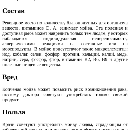
Состав
Рекордное место по количеству благоприятных для организма
веществ, витаминов D, A, занимает мойва. Эта полезная и
доступная рыба может навредить только тем людям, у которых
наблюдается индивидуальная непереносимость,
аллергическими реакциями на составные или на
морепродукты. В мойве присутствуют такие микроэлементы:
йод, кобальт, селен, фосфор, протеин, кальций, калий, медь,
натрий, сера, фосфор, фтор, витамины В2, В6, В9 и другие
полезные пищевые вещества.
Вред
Копченая мойва может повысить риск возникновения рака,
поэтому доктора советуют употреблять только свежий
продукт.
Польза
Врачи советуют употреблять мойву людям, страдающим от
заболеваний сердца, или перенесшим инфаркт, поскольку она