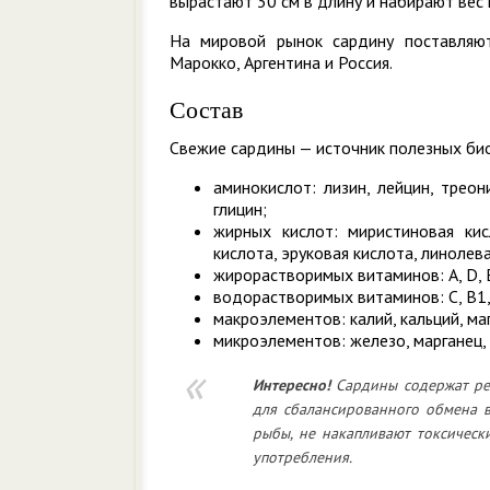
вырастают 30 см в длину и набирают вес в
На мировой рынок сардину поставляют 
Марокко, Аргентина и Россия.
Состав
Свежие сардины — источник полезных би
аминокислот: лизин, лейцин, треони
глицин;
жирных кислот: миристиновая кис
кислота, эруковая кислота, линолева
жирорастворимых витаминов: А, D, Е
водорастворимых витаминов: С, В1, В
макроэлементов: калий, кальций, маг
микроэлементов: железо, марганец, м
Интересно!
Сардины содержат ре
для сбалансированного обмена в
рыбы, не накапливают токсическ
употребления.