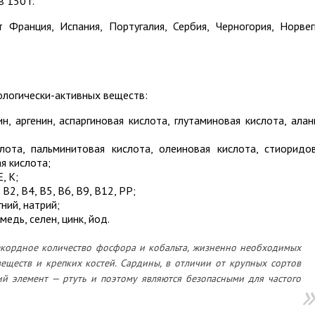
 150 г.
Франция, Испания, Португалия, Сербия, Черногория, Норвег
ологически-активных веществ:
н, аргенин, аспаргиновая кислота, глутаминовая кислота, алан
лота, пальминитовая кислота, олеиновая кислота, стиоридо
я кислота;
, К;
2, В4, В5, В6, В9, В12, РР;
ний, натрий;
едь, селен, цинк, йод.
кордное количество фосфора и кобальта, жизненно необходимых
еществ и крепких костей.
Сардины, в отличии от крупных сортов
ий элемент — ртуть и поэтому являются безопасными для частого