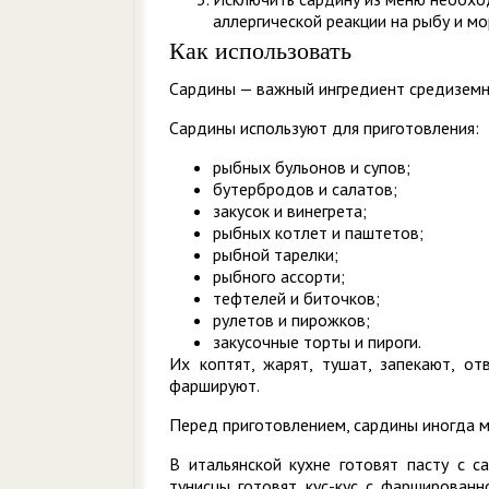
аллергической реакции на рыбу и м
Как использовать
Сардины — важный ингредиент средиземн
Сардины используют для приготовления:
рыбных бульонов и супов;
бутербродов и салатов;
закусок и винегрета;
рыбных котлет и паштетов;
рыбной тарелки;
рыбного ассорти;
тефтелей и биточков;
рулетов и пирожков;
закусочные торты и пироги.
Их коптят, жарят, тушат, запекают, от
фаршируют.
Перед приготовлением, сардины иногда м
В итальянской кухне готовят пасту с с
тунисцы готовят кус-кус с фаршированн