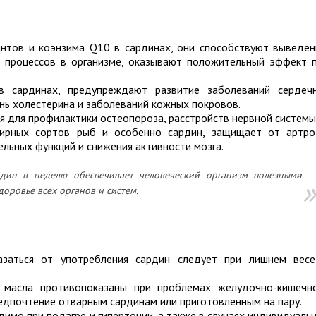
нтов и коэнзима Q10 в сардинах, они способствуют выведе
 процессов в организме, оказывают положительный эффект 
в сардинах, предупреждают развитие заболеваний сердеч
нь холестерина и заболеваний кожных покровов.
я для профилактики остеопороза, расстройств нервной системы
ирных сортов рыб и особенно сардин, защищает от артро
ельных функций и снижения активности мозга.
дин в неделю обеспечивает человеческий организм полезными
ровье всех органов и систем.
азаться от употребления сардин следует при лишнем вес
 масла противопоказаны при проблемах желудочно-кишечн
едпочтение отварным сардинам или приготовленным на пару.
имо при подагре и гипертонии, а также в случаях индивидуаль