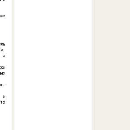
ном
ель
a.
, а
ски
ных
ан-
ы и
что