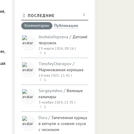
ия,
ПОСЛЕДНИЕ
Комментарии
Публикации
/
AnzhelaVopseva
Детский
творожок
23 марта 2026, 09:16
|
ин,
1
вая
/
TimofeyCherepov
Маринованная корюшка
10 мая 2025, 11:42
|
1
/
Sergeymihno
Вяленые
кальмары
3 ноября 2024, 21:35
|
1
/
Dora
Запеченная курица
в кетчупе и соевом соусе
с чесноком