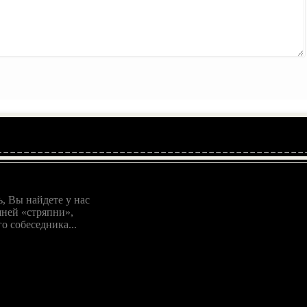
, Вы найдете у нас
ней «стряпни»,
о собеседника...