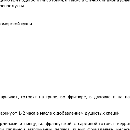
орепродукты.
оморской кухни.
варивают, готовят на гриле, во фритюре, в духовке и на па
аринуют 1-2 часа в масле с добавлением душистых специй.
ардинами и пиццу, во французской с сардиной готовят верри
ой сардиной, марокканцы делают из них фрикадельки, индус