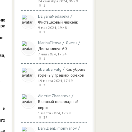
24 сентября 2024, 06:20
|
1
/
DziyanaNedaseka
нию
Фисташковый чизкейк
при
9 мая 2024, 19:48
|
1
но-
/
/
MarinaEktova
Диеты
Диета минус 60
7 мая 2024, 17:54
за,
1
/
abyrabyrvalg
Как убрать
горечь у грецких орехов
19 марта 2024, 17:19
|
2
/
AigerimZhanarova
Влажный шоколадный
пирог
е и
1 марта 2024, 17:28
|
37
ого
/
DanilDenDimonIvanov
ной