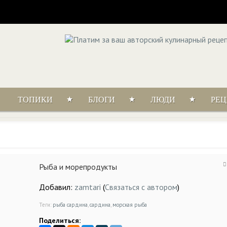
ТОПИКИ
БЛОГИ
ЛЮДИ
РЕ
Рыба и морепродукты
Добавил:
zamtari
(
Связаться с автором
)
Теги:
рыба сардина
,
сардина
,
морская рыба
Поделиться: