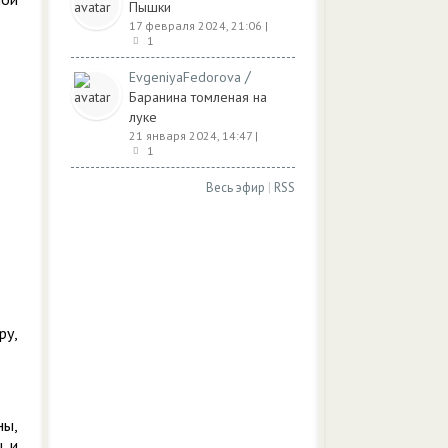
Пышки
17 февраля 2024, 21:06
|
1
/
EvgeniyaFedorova
Баранина томленая на
луке
21 января 2024, 14:47
|
1
Весь эфир
|
RSS
ру,
ны,
ы и