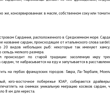
но же, консервированная: в масле, собственном соку или томат
островом Сардиния, расположенного в Средиземном море. Сард
е название сардин, происходящее от итальянского слова sardell
о 20 видов небольших рыб: некоторые так именуют хамсу
 сельдь мелкого размера.
 происходит по старой традиции: засоленную икру тре
 сардин, те набрасывается на еду и запутывается в расставлен
ть на гербах французских городов: Гавра, Ла-Тюрбаля, Моел
ный, юго-восточное побережье ЮАР, собираются драйвер
печатлеть на снимках уникальную миграцию косяков сардин, 
ло 8 км для нереста.