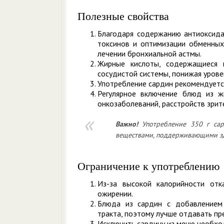
Полезные свойства
Благодаря содержанию антиоксида
токсинов и оптимизации обменных
лечении бронхиальной астмы.
Жирные кислоты, содержащиеся 
сосудистой системы, понижая урове
Употребление сардин рекомендуетс
Регулярное включение блюд из ж
онкозаболеваний, расстройств зрит
Важно!
Употребление 350 г сар
веществами, поддерживающими здо
Ограничение к употреблению
Из-за высокой калорийности отк
ожирении.
Блюда из сардин с добавлением
тракта, поэтому лучше отдавать пр
Исключить сардину из меню необход