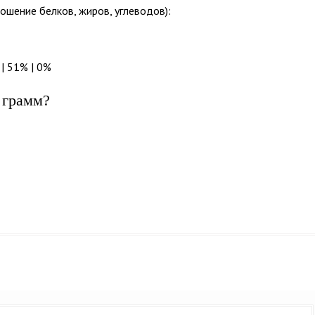
ошение белков, жиров, углеводов):
| 51% | 0%
 грамм?