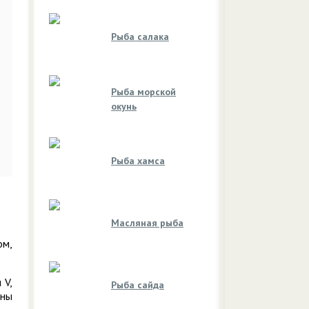
Рыба салака
Рыба морской
окунь
Рыба хамса
Масляная рыба
ом,
 V,
Рыба сайда
ины