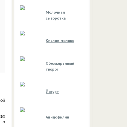
Молочная
сыворотка
Кислое молоко
Обезжиренный
творог
Йогурт
ной
сех
Ацидофилин
ь о