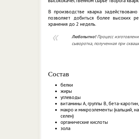
высококачественном сырье творога кварк
В производстве кварка задействовано
позволяет добиться более высоких ре
хранения до 2 недель.
Любопытно!
Процесс изготовления
сыворотка, полученная при скваш
Состав
белки
жиры
углеводы
витамины А, группы В, бета-каротин, 
макро и микроэлементы (кальций, нат
селен)
органические кислоты
зола