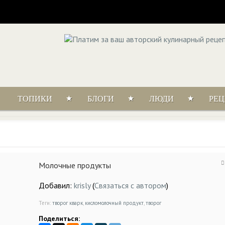
ТОПИКИ
БЛОГИ
ЛЮДИ
РЕ
Молочные продукты
Добавил:
krisly
(
Связаться с автором
)
Теги:
творог кварк
,
кисломолочный продукт
,
творог
Поделиться: