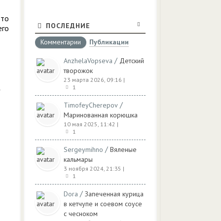
это
ПОСЛЕДНИЕ
его
Комментарии
Публикации
/
AnzhelaVopseva
Детский
творожок
23 марта 2026, 09:16
|
1
/
TimofeyCherepov
Маринованная корюшка
10 мая 2025, 11:42
|
1
/
Sergeymihno
Вяленые
кальмары
3 ноября 2024, 21:35
|
1
/
Dora
Запеченная курица
в кетчупе и соевом соусе
с чесноком