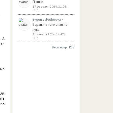
Пышки
17 февраля 2024, 21:06
|
1
/
EvgeniyaFedorova
Баранина томленая на
луке
21 января 2024, 14:47
|
. А
1
оте
Весь эфир
|
RSS
ных
для
ать
гих