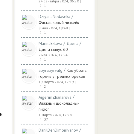
24 сентября 2024, 06:20
|
1
/
DziyanaNedaseka
Фисташковый чизкейк
9 мая 2024, 19:48
|
1
/
/
MarinaEktova
Диеты
Диета минус 60
7 мая 2024, 17:54
1
/
abyrabyrvalg
Как убрать
горечь у грецких орехов
19 марта 2024, 17:19
|
2
/
AigerimZhanarova
Влажный шоколадный
пирог
и,
1 марта 2024, 17:28
|
37
/
DanilDenDimonIvanov