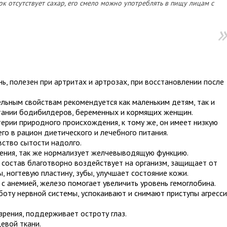
рк отсутствует сахар, его смело можно употреблять в пищу лицам с
нь, полезен при артритах и артрозах, при восстановлении после
льным свойствам рекомендуется как маленьким детям, так и
итании бодибилдеров, беременных и кормящих женщин.
терии природного происхождения, к тому же, он имеет низкую
го в рацион диетического и лечебного питания.
вство сытости надолго.
ения, так же нормализует желчевыводящую функцию.
состав благотворно воздействует на организм, защищает от
ы, ногтевую пластину, зубы, улучшает состояние кожи.
с анемией, железо помогает увеличить уровень гемоглобина.
оту нервной системы, успокаивают и снимают приступы агресси
зрения, поддерживает остроту глаз.
евой ткани.