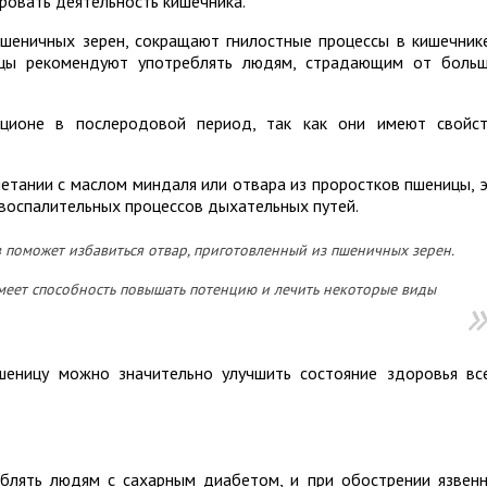
ровать деятельность кишечника.
шеничных зерен, сокращают гнилостные процессы в кишечник
ицы рекомендуют употреблять людям, страдающим от боль
ционе в послеродовой период, так как они имеют свойс
етании с маслом миндаля или отвара из проростков пшеницы, 
 воспалительных процессов дыхательных путей.
 поможет избавиться отвар, приготовленный из пшеничных зерен.
меет способность повышать потенцию и лечить некоторые виды
еницу можно значительно улучшить состояние здоровья вс
блять людям с сахарным диабетом, и при обострении язвен