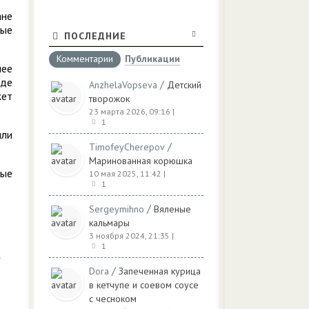
ане
ные
ПОСЛЕДНИЕ
Комментарии
Публикации
лее
оде
/
AnzhelaVopseva
Детский
жет
творожок
23 марта 2026, 09:16
|
1
или
/
TimofeyCherepov
Маринованная корюшка
ные
10 мая 2025, 11:42
|
1
/
Sergeymihno
Вяленые
кальмары
3 ноября 2024, 21:35
|
1
/
Dora
Запеченная курица
в кетчупе и соевом соусе
с чесноком