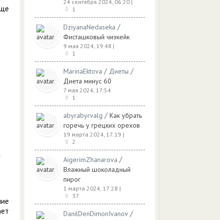
24 сентября 2024, 06:20
|
Еще
1
/
DziyanaNedaseka
Фисташковый чизкейк
9 мая 2024, 19:48
|
1
/
/
MarinaEktova
Диеты
Диета минус 60
7 мая 2024, 17:54
1
/
abyrabyrvalg
Как убрать
горечь у грецких орехов
19 марта 2024, 17:19
|
2
/
AigerimZhanarova
Влажный шоколадный
пирог
1 марта 2024, 17:28
|
37
чие
ает
/
DanilDenDimonIvanov