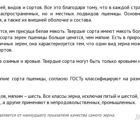
, видов и сортов. Все это благодаря тому, что в каждой стр
аспространенных, но и местных подвидов пшеницы. Основ
я, а также их внешней оболочке и состава.
ятся, им присуща белая мякоть. Твердые сорта имеют мякоть бо
сорта зерен пшеницы больше ценятся, чем мягкие. Есть в прир
чных зерен, она характеризуется тем, что один вид зерна мо
ортов.
 озимые и яровые. Твердые сорта могут быть только яровыми 
гкие сорта пшеницы, согласно ГОСТу классифицируют на раз
в, мягким – шесть. Все классы зерна, исключая пятый и шестой,
, а другие применяют в непродовольственных, промышленных.
еляется от наихудшего показателя качества самого зерна.