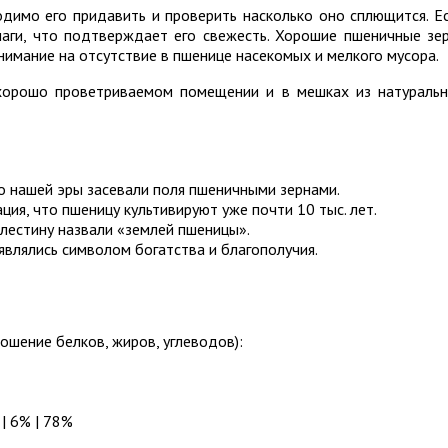
одимо его придавить и проверить насколько оно сплющится. Е
лаги, что подтверждает его свежесть. Хорошие пшеничные зе
имание на отсутствие в пшенице насекомых и мелкого мусора.
 хорошо проветриваемом помещении и в мешках из натураль
о нашей эры засевали поля пшеничными зернами.
ия, что пшеницу культивируют уже почти 10 тыс. лет.
естину назвали «землей пшеницы».
являлись символом богатства и благополучия.
ошение белков, жиров, углеводов):
| 6% | 78%