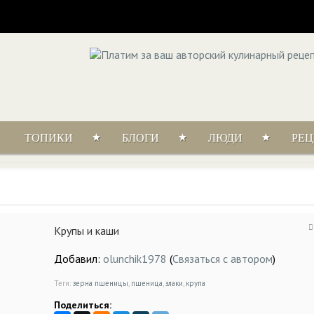
ТОПИКИ
БЛОГИ
ЛЮДИ
РЕ
Крупы и каши
Добавил:
olunchik1978
(
Связаться с автором
)
Теги:
зерна пшеницы
,
пшеница
,
злаки
,
крупа
Поделиться: