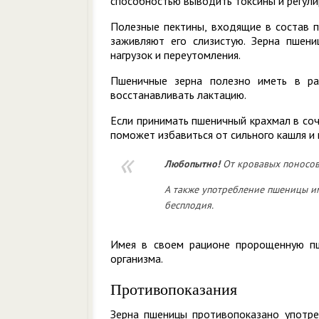
способностью выводить токсины и регули
Полезные пектины, входящие в состав п
заживляют его слизистую. Зерна пшен
нагрузок и переутомления.
Пшеничные зерна полезно иметь в ра
восстанавливать лактацию.
Если принимать пшеничный крахмал в соч
поможет избавиться от сильного кашля и
Любопытно!
От кровавых поносов
А также употребление пшеницы и
бесплодия.
Имея в своем рационе пророщенную пш
организма.
Противопоказания
Зерна пшеницы противопоказано употре