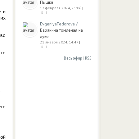
Пышки
17 февраля 2024, 21:06
|
е и
1
ших
/
EvgeniyaFedorova
Баранина томленая на
тво
луке
21 января 2024, 14:47
|
1
это
Весь эфир
|
RSS
его
ной