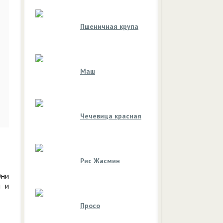
Пшеничная крупа
Маш
Чечевица красная
Рис Жасмин
Они
ы и
Просо