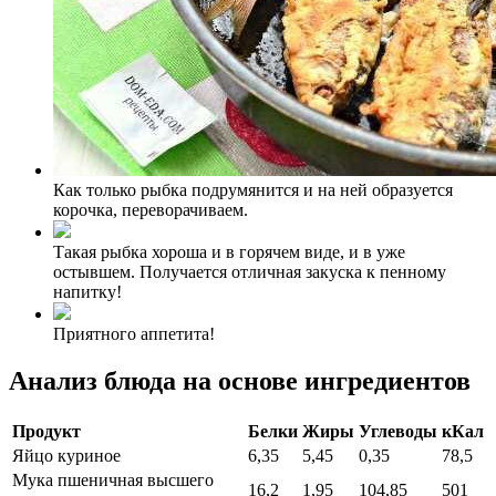
Как только рыбка подрумянится и на ней образуется
корочка, переворачиваем.
Такая рыбка хороша и в горячем виде, и в уже
остывшем. Получается отличная закуска к пенному
напитку!
Приятного аппетита!
Анализ блюда на основе ингредиентов
Продукт
Белки
Жиры
Углеводы
кКал
Яйцо куриное
6,35
5,45
0,35
78,5
Мука пшеничная высшего
16,2
1,95
104,85
501