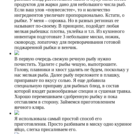
продуктов для жарки дано для небольшого числа рыб.
Если ваш улов «поувесистее», то и количество
ингредиентов увеличьте пропорционально. Кстати, о
рыбке. У меня – сорожка. Но в разных регионах ее
называют по-своему. В принципе, подойдет любая
мелкая рыбешка: плотва, уклейка и т.п. Из кухонного
инвентаря подготовьте 3 небольшие миски, ножик,
сковороду, лопаточку для переворачивания готовой
поджаренной рыбки и венчик.
В первую очередь свежую речную рыбу нужно
почистить. Удалите с рыбы чешую, выпотрошите.
Голову, плавники и хвост удалять не будем, поскольку у
нас мелкая рыба. Далее рыбу переложите в плашку,
приправьте по вкусу солью. Я еще добавила
специальную приправу для рыбных блюд, в состав
которой входят разнообразные специи и сушеная травка.
Хорошо перемешиваем сдобренную рыбку и пока
отставляем в сторону. Займемся приготовлением
яичного кляра.
Я использовала самый простой способ его
приготовления. Просто разбиваем в миску одно куриное
яйцо, слегка присаливаем его.