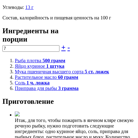
Углеводы:
13 г
Состав, калорийность и пищевая ценность на 100 г
Ингредиенты на
порции
+
-
Рыба плотва
500
грамм
Яйцо куриное
1
штука
Мука пшеничная высшего сорта
5
ст. ложек
Растительное масло
60
грамм
Соль
1
ч. ложка
Приправа для рыбы
3
грамма
Приготовление
Итак, для того, чтобы пожарить в яичном кляре свежую
речную рыбку, нужно подготовить следующие
ингредиенты: одно куриное яйцо, соль, приправа для
рыбных блюд, растительное масло и муку. Количество