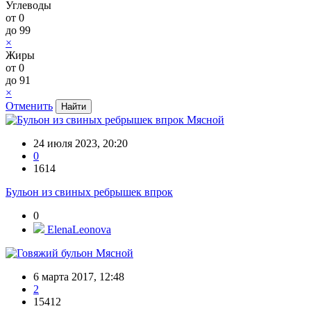
Углеводы
от
0
до
99
×
Жиры
от
0
до
91
×
Отменить
Мясной
24 июля 2023, 20:20
0
1614
Бульон из свиных ребрышек впрок
0
ElenaLeonova
Мясной
6 марта 2017, 12:48
2
15412