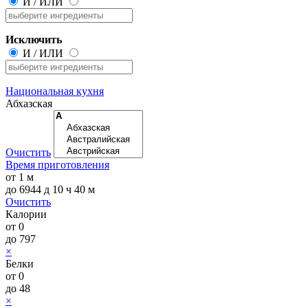
И
/
ИЛИ
Исключить
И
/
ИЛИ
Национальная кухня
Абхазская
Очистить
Время приготовления
от
1 м
до
6944 д 10 ч 40 м
Очистить
Калории
от
0
до
797
×
Белки
от
0
до
48
×