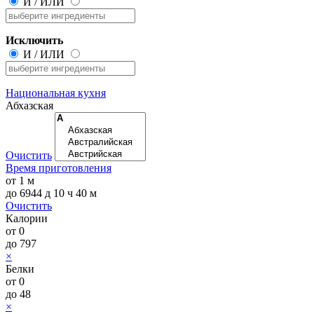
И
/
ИЛИ
Исключить
И
/
ИЛИ
Национальная кухня
Абхазская
Очистить
Время приготовления
от
1 м
до
6944 д 10 ч 40 м
Очистить
Калории
от
0
до
797
×
Белки
от
0
до
48
×