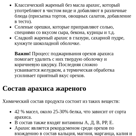
Классический жареный без масла арахис, который
употребляют в чистом виде и добавляют в различные
блюда (присыпка тортов, овощных салатов, добавление
в тесто).
Соленые орешки, которые приправляют солью,
специями со вкусом сыра, бекона, курицы и т.д.
Сладкий жареный арахис в глазури, сахарной пудре,
кунжуте шоколадной оболочке.
Важно!
Процесс поджаривания орехов арахиса
помогает удалить с них твердую оболочку и
коричневую шкурку. Последняя сложно
усваивается желудком, а термическая обработка
усиливает приятный вкус орехов.
Состав арахиса жареного
Химический состав продукта состоит из таких веществ:
42 % масел, около 25-30% белка, что зависит от сорта
арахиса.
В состав также входят витамины А, Д, В, РР, Е.
Арахис является рекордсменом среди орехов по
вхождению в состав кальция, магния, марганца, калия и