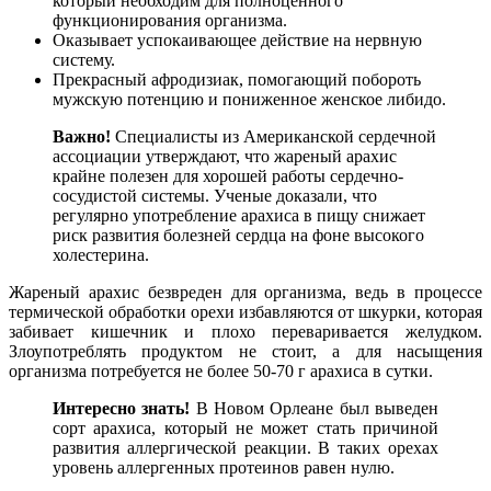
который необходим для полноценного
функционирования организма.
Оказывает успокаивающее действие на нервную
систему.
Прекрасный афродизиак, помогающий побороть
мужскую потенцию и пониженное женское либидо.
Важно!
Специалисты из Американской сердечной
ассоциации утверждают, что жареный арахис
крайне полезен для хорошей работы сердечно-
сосудистой системы. Ученые доказали, что
регулярно употребление арахиса в пищу снижает
риск развития болезней сердца на фоне высокого
холестерина.
Жареный арахис безвреден для организма, ведь в процессе
термической обработки орехи избавляются от шкурки, которая
забивает кишечник и плохо переваривается желудком.
Злоупотреблять продуктом не стоит, а для насыщения
организма потребуется не более 50-70 г арахиса в сутки.
Интересно знать!
В Новом Орлеане был выведен
сорт арахиса, который не может стать причиной
развития аллергической реакции. В таких орехах
уровень аллергенных протеинов равен нулю.