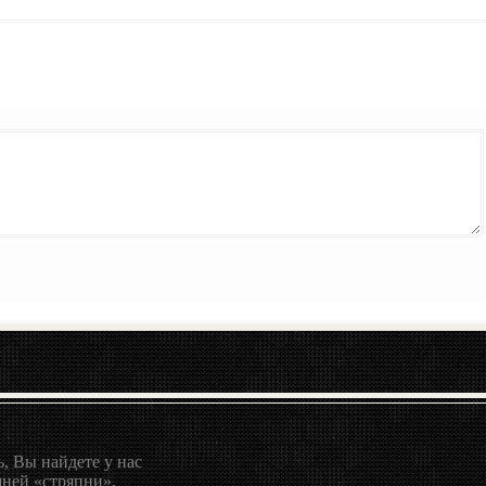
, Вы найдете у нас
ней «стряпни»,