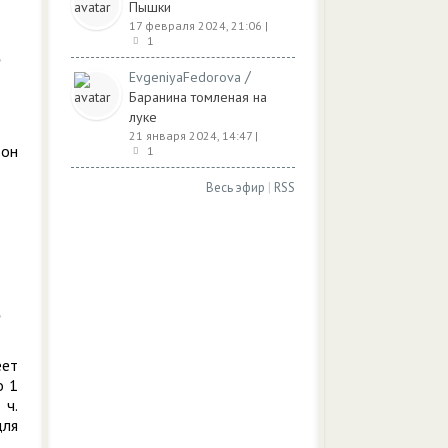
Пышки
17 февраля 2024, 21:06
|
1
/
EvgeniyaFedorova
Баранина томленая на
луке
21 января 2024, 14:47
|
ьон
1
Весь эфир
|
RSS
еет
о 1
 ч.
для