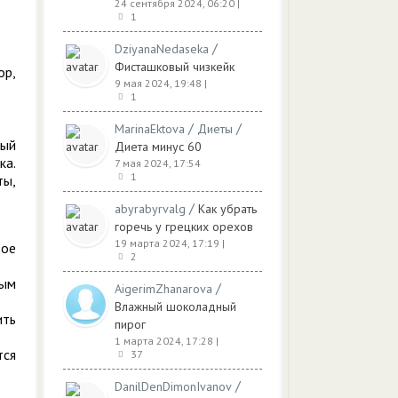
24 сентября 2024, 06:20
|
1
/
DziyanaNedaseka
Фисташковый чизкейк
ор,
9 мая 2024, 19:48
|
1
/
/
MarinaEktova
Диеты
мый
Диета минус 60
ка.
7 мая 2024, 17:54
1
ты,
/
abyrabyrvalg
Как убрать
горечь у грецких орехов
19 марта 2024, 17:19
|
вое
2
ным
/
AigerimZhanarova
Влажный шоколадный
ить
пирог
1 марта 2024, 17:28
|
тся
37
/
DanilDenDimonIvanov