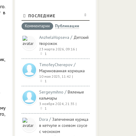
го.
т в
ПОСЛЕДНИЕ
Комментарии
Публикации
/
AnzhelaVopseva
Детский
творожок
23 марта 2026, 09:16
|
1
ик,
/
TimofeyCherepov
Маринованная корюшка
10 мая 2025, 11:42
|
1
/
Sergeymihno
Вяленые
кальмары
3 ноября 2024, 21:35
|
ему
1
го,
/
Dora
Запеченная курица
в кетчупе и соевом соусе
с чесноком