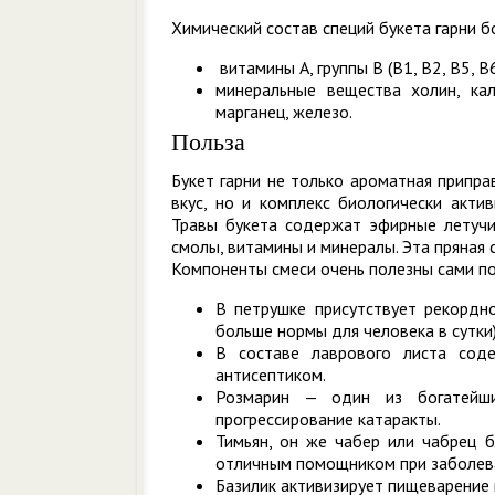
Химический состав специй букета гарни бо
витамины А, группы В (В1, В2, В5, В6,
минеральные вещества холин, кали
марганец, железо.
Польза
Букет гарни не только ароматная припр
вкус, но и комплекс биологически акти
Травы букета содержат эфирные летучие
смолы, витамины и минералы. Эта пряная
Компоненты смеси очень полезны сами по
В петрушке присутствует рекордно
больше нормы для человека в сутки)
В составе лаврового листа сод
антисептиком.
Розмарин — один из богатейши
прогрессирование катаракты.
Тимьян, он же чабер или чабрец б
отличным помощником при заболева
Базилик активизирует пищеварение 