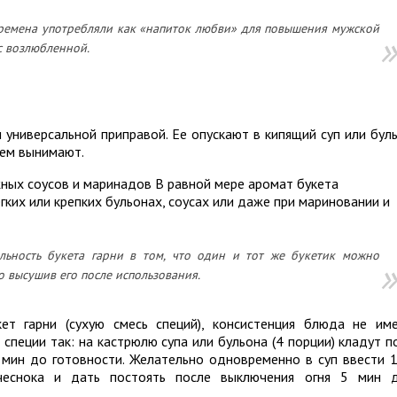
емена употребляли как «напиток любви» для повышения мужской
с возлюбленной.
и универсальной приправой. Ее опускают в кипящий суп или бул
атем вынимают.
ных соусов и маринадов В равной мере аромат букета
егких или крепких бульонах, соусах или даже при мариновании и
льность букета гарни в том, что один и тот же букетик можно
о высушив его после использования.
ет гарни (сухую смесь специй), консистенция блюда не им
специи так: на кастрюлю супа или бульона (4 порции) кладут п
 мин до готовности. Желательно одновременно в суп ввести 1
чеснока и дать постоять после выключения огня 5 мин 