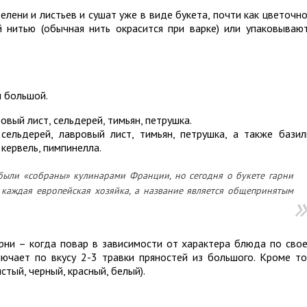
елени и листьев и сушат уже в виде букета, почти как цветочно
 нитью (обычная нить окрасится при варке) или упаковываю
и большой.
овый лист, сельдерей, тимьян, петрушка.
сельдерей, лавровый лист, тимьян, петрушка, а также базил
 кервель, пимпинелла.
ыли «собраны» кулинарами Франции, но сегодня о букете гарни
е каждая европейская хозяйка, а название является общепринятым
арни – когда повар в зависимости от характера блюда по сво
ючает по вкусу 2-3 травки пряностей из большого. Кроме то
тый, черный, красный, белый).