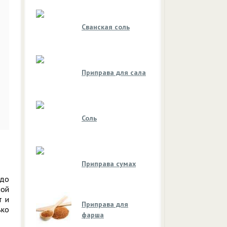
Сванская соль
Приправа для сала
Соль
Приправа сумах
юдо
ной
т и
Приправа для
ько
фарша