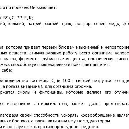
гат и полезен. Он включает:
 В9), С, РР, Е, К;
й, кальций, натрий, магний, цинк, фосфор, селен, медь, фт
ава, которая придает первым блюдам изысканный и неповтори
вных веществ, стимулирующих работу всего организма челове
 масла, ферменты, дубильные вещества, органические кисло
 смесь способствует пищеварению и повышает аппетит.
 себе:
е количество витамина С, (в 100 г свежей петрушки его вд
, а польза витамина С для организма огромна.
ержатся смолы и фитонциды, которые делают его отлич
х источников антиоксидантов, может даже предотврат
лагодаря своей способности ускорять кровообращение являе
ниях бронхов, а также активным имунномодулятором.
и используется как противопростудное средство.