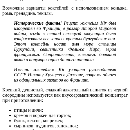
Возможны варианты коктейлей с использованием коньяка,
рома, гренадина, текилы.
Исторические факты!
Рецепт коктейля Kir был
изобретен во Франции, в разгар Второй Мировой
войны, когда в период немецкой оккупации были
конфискованы все запасы красных бургундских вин.
Этот коктейль носит имя мэра столицы
Бургундии, священника Феликса Кира, героя
французского Сопротивления, внесшего большой
вклад в популяризацию данного напитка.
Именно коктейлем Kir угощали руководителя
СССР Никиту Хрущева в Дижоне, вовремя одного
из официальных визитов во Францию.
Крепкий, душистый, сладкий алкогольный напиток из черной
смородины используется как вкусоароматический концентрат
при приготовлении:
птицы и дичи;
кремов и коржей для тортов;
булок, кексов, коврижек;
сырников, пудингов, запеканок;