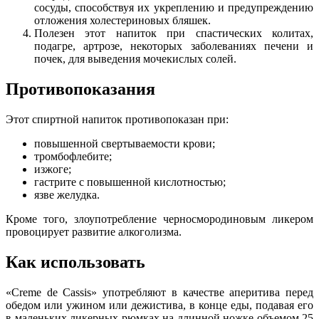
сосуды, способствуя их укреплению и предупреждению
отложения холестериновых бляшек.
Полезен этот напиток при спастических колитах,
подагре, артрозе, некоторых заболеваниях печени и
почек, для выведения мочекислых солей.
Противопоказания
Этот спиртной напиток противопоказан при:
повышенной свертываемости крови;
тромбофлебите;
изжоге;
гастрите с повышенной кислотностью;
язве желудка.
Кроме того, злоупотребление черносмородиновым ликером
провоцирует развитие алкоголизма.
Как использовать
«Creme de Cassis» употребляют в качестве аперитива перед
обедом или ужином или дежистива, в конце еды, подавая его
в маленьких ликерных рюмках на длинной ножке объемом 25