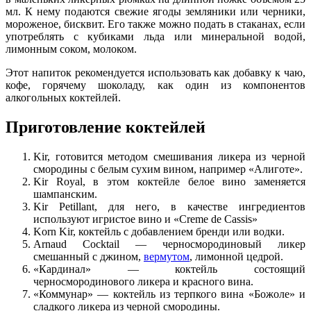
мл. К нему подаются свежие ягоды земляники или черники,
мороженое, бисквит. Его также можно подать в стаканах, если
употреблять с кубиками льда или минеральной водой,
лимонным соком, молоком.
Этот напиток рекомендуется использовать как добавку к чаю,
кофе, горячему шоколаду, как один из компонентов
алкогольных коктейлей.
Приготовление коктейлей
Kir, готовится методом смешивания ликера из черной
смородины с белым сухим вином, например «Алиготе».
Kir Royal, в этом коктейле белое вино заменяется
шампанским.
Kir Petillant, для него, в качестве ингредиентов
используют игристое вино и «Creme de Cassis»
Korn Kir, коктейль с добавлением бренди или водки.
Arnaud Cocktail — черносмородиновый ликер
смешанный с джином,
вермутом
, лимонной цедрой.
«Кардинал» — коктейль состоящий
черносмородинового ликера и красного вина.
«Коммунар» — коктейль из терпкого вина «Божоле» и
сладкого ликера из черной смородины.