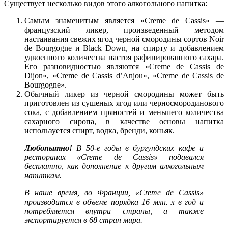
Существует несколько видов этого алкогольного напитка:
Самым знаменитым является «Creme de Cassis» —
французский ликер, произведенный методом
настаивания свежих ягод черной смородины сортов Noir
de Bourgogne и Black Down, на спирту и добавлением
удвоенного количества настоя рафинированного сахара.
Его разновидностью являются «Creme de Cassis de
Dijon», «Creme de Cassis d’Anjou», «Creme de Cassis de
Bourgogne».
Обычный ликер из черной смородины может быть
приготовлен из сушеных ягод или черносмородинового
сока, с добавлением пряностей и меньшего количества
сахарного сиропа, в качестве основы напитка
используется спирт, водка, бренди, коньяк.
Любопытно!
В 50-е годы в бургундских кафе и
ресторанах «Creme de Cassis» подавался
бесплатно, как дополнение к другим алкогольным
напиткам.
В наше время, во Франции, «Creme de Cassis»
производится в объеме порядка 16 млн. л в год и
потребляется внутри страны, а также
экспортируется в 68 стран мира.