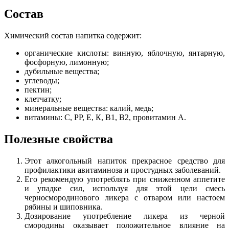
Состав
Химический состав напитка содержит:
органические кислоты: винную, яблочную, янтарную,
фосфорную, лимонную;
дубильные вещества;
углеводы;
пектин;
клетчатку;
минеральные вещества: калий, медь;
витамины: С, РР, Е, К, В1, В2, провитамин А.
Полезные свойства
Этот алкогольный напиток прекрасное средство для
профилактики авитаминоза и простудных заболеваний.
Его рекомендую употреблять при сниженном аппетите
и упадке сил, используя для этой цели смесь
черносмородинового ликера с отваром или настоем
рябины и шиповника.
Дозирование употребление ликера из черной
смородины оказывает положительное влияние на