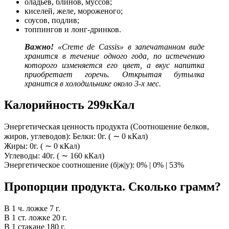
оладьев, блинов, муссов;
киселей, желе, мороженого;
соусов, подлив;
топпингов и лонг-дринков.
Важно!
«Creme de Cassis» в запечатанном виде
хранится в течение одного года, по истечению
которого изменяется его цвет, а вкус напитка
приобретает горечь. Открытая бутылка
хранится в холодильнике около 3-х мес.
Калорийность 299кКал
Энергетическая ценность продукта (Соотношение белков,
жиров, углеводов): Белки: 0г. ( ∼ 0 кКал)
Жиры: 0г. ( ∼ 0 кКал)
Углеводы: 40г. ( ∼ 160 кКал)
Энергетическое соотношение (б|ж|у): 0% | 0% | 53%
Пропорции продукта. Сколько грамм?
В 1 ч. ложке 7 г.
В 1 ст. ложке 20 г.
В 1 стакане 180 г.