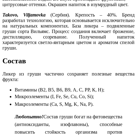
цитрусовые оттенки. Окрашен напиток в изумрудный цвет.
Takovo, Viljamovka
(Сербия). Крепость – 40%. Бренд
разработал технологию, которая основывается исключительно
на натуральных компонентах. База ликера – подвяленные
груши сорта Вильямс. Процесс создания включает брожение,
дистилляцию, созревание. Полученный напиток
характеризуется светло-янтарным цветом и ароматом спелой
груши.
Состав
Ликер из груши частично сохраняет полезные вещества
фрукта:
Витамины (В2, В5, В6, В9, А, С, РР, К, Н);
Микроэлементы (I, Fe, Se, Cu, Co, Si);
Макроэлементы (Ca, S, Mg, K, Na, P).
Любопытно!
Состав груши богат на фитовещества
(антиоксиданты, изофлавоны), способные
повысить стойкость организма против