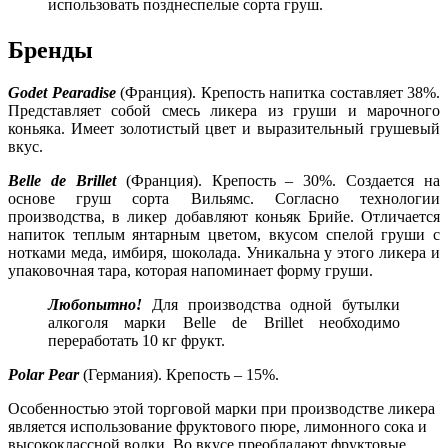
использовать позднеспелые сорта груш.
Бренды
Godet Pearadise
(Франция). Крепость напитка составляет 38%.
Представляет собой смесь ликера из груши и марочного
коньяка. Имеет золотистый цвет и выразительный грушевый
вкус.
Belle de Brillet
(Франция). Крепость – 30%. Создается на
основе груш сорта Вильямс. Согласно технологии
производства, в ликер добавляют коньяк Брийе. Отличается
напиток теплым янтарным цветом, вкусом спелой груши с
нотками меда, имбиря, шоколада. Уникальна у этого ликера и
упаковочная тара, которая напоминает форму груши.
Любопытно!
Для производства одной бутылки
алкоголя марки Belle de Brillet необходимо
переработать 10 кг фрукт.
Polar Pear
(Германия). Крепость – 15%.
Особенностью этой торговой марки при производстве ликера
является использование фруктового пюре, лимонного сока и
высококлассной водки. Во вкусе преобладают фруктовые,