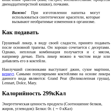
двенадцатиперстной кишки), почками.
Важно!
При изготовлении напитка могут
использоваться синтетические красители, которые
вызывают необратимые изменения в организме.
Как подавать
Грушевый ликер, в виду своей сладости, принято подавать
после основной трапезы. Он хорошо сочетается с десертами.
Однако, неплохая комбинация получается и с мясом,
например дичью. Пить ликер можно в чистом виде или
добавлять его в коктейли.
Наилучший союзниками выступают джин, сухое мартини,
вермут
. Самыми популярными коктейлями на основе ликера
данного вида являются: Grand Pear (Великолепная груша),
Lennart, Dolce, Mary.
Калорийность 299кКал
Энергетическая ценность продукта (Соотношение белков,
жиров, углеводов): Белки: 0г. ( ∼ 0 кКал)