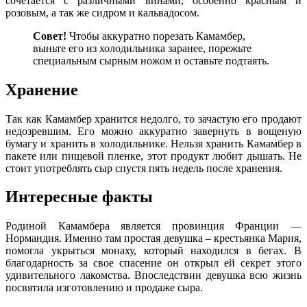
сочетается с различными винами, особенно красным и
розовым, а так же сидром и кальвадосом.
Совет!
Чтобы аккуратно порезать Камамбер,
выньте его из холодильника заранее, порежьте
специальным сырным ножом и оставьте подтаять.
Хранение
Так как Камамбер хранится недолго, то зачастую его продают
недозревшим. Его можно аккуратно завернуть в вощеную
бумагу и хранить в холодильнике. Нельзя хранить Камамбер в
пакете или пищевой пленке, этот продукт любит дышать. Не
стоит употреблять сыр спустя пять недель после хранения.
Интересные факты
Родиной Камамбера является провинция Франции —
Нормандия. Именно там простая девушка – крестьянка Мария,
помогла укрыться монаху, который находился в бегах. В
благодарность за свое спасение он открыл ей секрет этого
удивительного лакомства. Впоследствии девушка всю жизнь
посвятила изготовлению и продаже сыра.