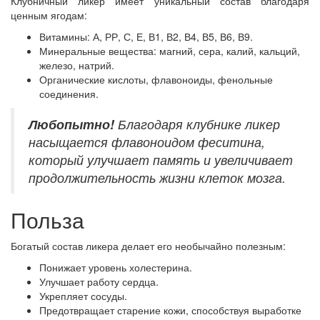
Клубничный ликер имеет уникальный состав благодаря
ценным ягодам:
Витамины: А, РР, С, Е, В1, В2, В4, В5, В6, В9.
Минеральные вещества: магний, сера, калий, кальций,
железо, натрий.
Органические кислоты, флавоноиды, фенольные
соединения.
Любопытно!
Благодаря клубнике ликер
насыщается флавоноидом феситина,
который улучшает память и увеличивает
продолжительность жизни клеток мозга.
Польза
Богатый состав ликера делает его необычайно полезным:
Понижает уровень холестерина.
Улучшает работу сердца.
Укрепляет сосуды.
Предотвращает старение кожи, способствуя выработке